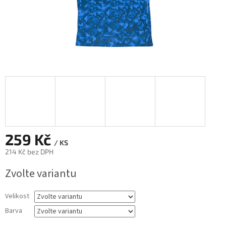
259 Kč
/ KS
214 Kč bez DPH
Měrná
Zvolte variantu
cena:
Velikost
Barva