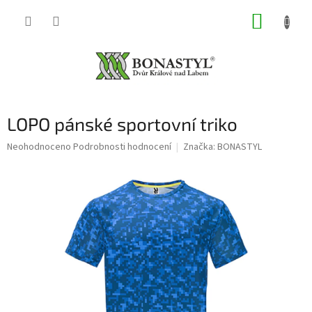
Přejít
NÁKUP
na
obsah
KOŠÍK
LOPO pánské sportovní triko
Průměrné
Neohodnoceno
Podrobnosti hodnocení
Značka:
BONASTYL
hodnocení
produktu
je
0,0
z
5
hvězdiček.