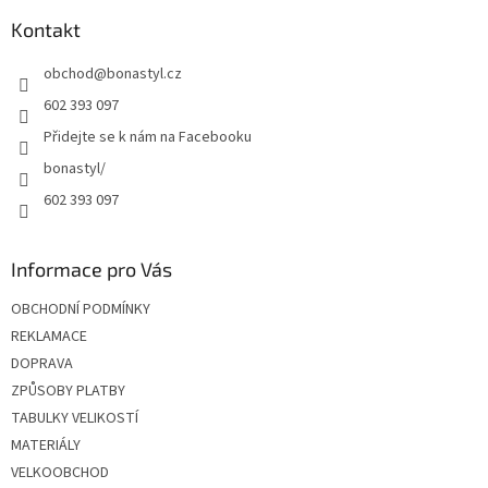
p
a
Kontakt
t
obchod
@
bonastyl.cz
í
602 393 097
Přidejte se k nám na Facebooku
bonastyl/
602 393 097
Informace pro Vás
OBCHODNÍ PODMÍNKY
REKLAMACE
DOPRAVA
ZPŮSOBY PLATBY
TABULKY VELIKOSTÍ
MATERIÁLY
VELKOOBCHOD