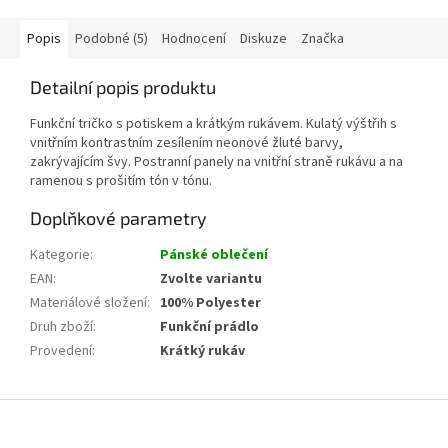
Popis
Podobné (5)
Hodnocení
Diskuze
Značka
Detailní popis produktu
Funkční tričko s potiskem a krátkým rukávem. Kulatý výštřih s
vnitřním kontrastním zesílením neonové žluté barvy,
zakrývajícím švy. Postranní panely na vnitřní straně rukávu a na
ramenou s prošitím tón v tónu.
Doplňkové parametry
Kategorie
:
Pánské oblečení
EAN
:
Zvolte variantu
Materiálové složení
:
100% Polyester
Druh zboží
:
Funkční prádlo
Provedení
:
Krátký rukáv
Z
á