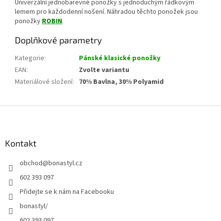
Univerzální jednobarevné ponožky s jednoduchým řádkovým
lemem pro každodenní nošení. Náhradou těchto ponožek jsou
ponožky
ROBIN
.
Doplňkové parametry
Kategorie
:
Pánské klasické ponožky
EAN
:
Zvolte variantu
Materiálové složení
:
70% Bavlna, 30% Polyamid
Z
á
p
a
Kontakt
t
obchod
@
bonastyl.cz
í
602 393 097
Přidejte se k nám na Facebooku
bonastyl/
602 393 097