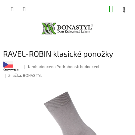
Přejít
NÁKUP
na
obsah
KOŠÍK
RAVEL-ROBIN klasické ponožky
Průměrné
Neohodnoceno
Podrobnosti hodnocení
hodnocení
Značka:
BONASTYL
produktu
je
0,0
z
5
hvězdiček.