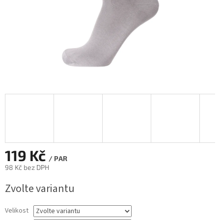
119 Kč
/ PAR
98 Kč bez DPH
Měrná
Zvolte variantu
cena:
Velikost