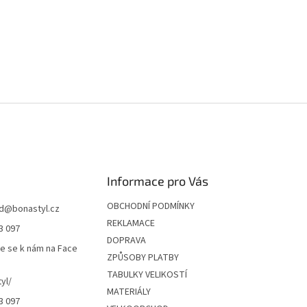
Informace pro Vás
OBCHODNÍ PODMÍNKY
d
@
bonastyl.cz
REKLAMACE
3 097
DOPRAVA
te se k nám na Face
ZPŮSOBY PLATBY
TABULKY VELIKOSTÍ
yl/
MATERIÁLY
3 097