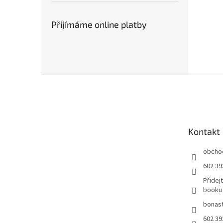
Přijímáme online platby
Z
á
p
a
t
Kontakt
í
obcho
602 39
Přidej
booku
bonast
602 39