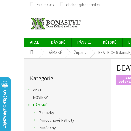
Přejít
602 393 097
obchod@bonastyl.cz
na
obsah
AKCE
DÁMSKÉ
PÁNSKÉ
DĚTSKÉ
B
Domů
DÁMSKÉ
Župany
BEATRICE 6 dámsk
P
BEA
o
Přeskočit
s
Kategorie
kategorie
AK
t
velkoo
r
AKCE
a
NOVINKY
n
DÁMSKÉ
n
í
Ponožky
p
Punčochové kalhoty
a
Punčochy