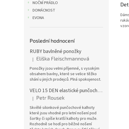
NOČNÍ PRÁDLO
Det
DOMÁCNOST
Dáms
EVONA
ruká
vzor
Poslední hodnocení
RUBY bavlněné ponožky
Eliška Fleischmannová
|
Hodnocení produktu je 5 z 5 hvězdiček.
Ponožky jsou velmi příjemné, s vysokým
obsahem bavlny, které se velice těžko
shání u jiných prodejců. Plná spokojenost.
VELO 15 DEN elastické punčochové kalhoty
Petr Rousek
|
Hodnocení produktu je 5 z 5 hvězdiček.
Skvělé silonkové punčochové kalhoty
které jsou vhodné pro letní nošení pod
šortky či spíše kratší kalhoty pro muže.
Rozhodně se hodí pro běžné nošení