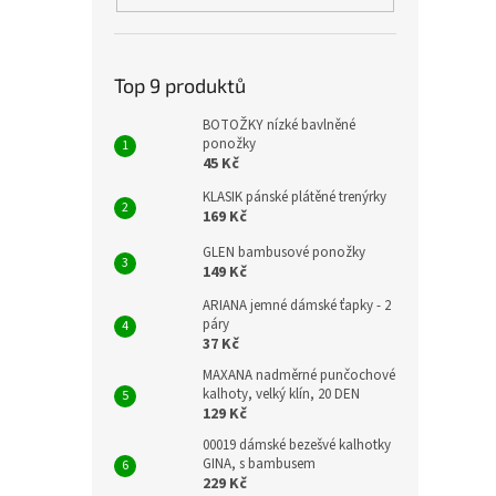
Top 9 produktů
BOTOŽKY nízké bavlněné
ponožky
45 Kč
KLASIK pánské plátěné trenýrky
169 Kč
GLEN bambusové ponožky
149 Kč
ARIANA jemné dámské ťapky - 2
páry
37 Kč
MAXANA nadměrné punčochové
kalhoty, velký klín, 20 DEN
129 Kč
00019 dámské bezešvé kalhotky
GINA, s bambusem
229 Kč