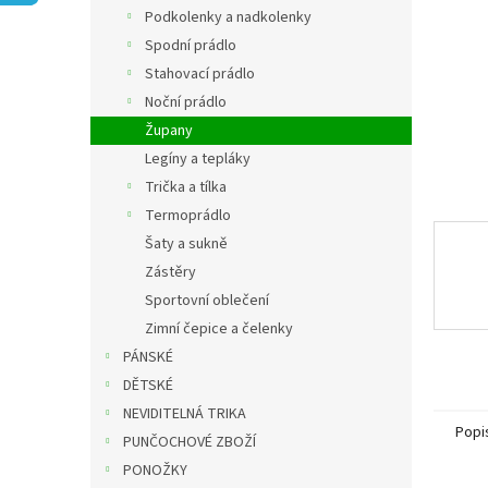
n
Podkolenky a nadkolenky
e
Spodní prádlo
l
Stahovací prádlo
Noční prádlo
Župany
Legíny a tepláky
Trička a tílka
Termoprádlo
Šaty a sukně
Zástěry
Sportovní oblečení
Zimní čepice a čelenky
PÁNSKÉ
DĚTSKÉ
NEVIDITELNÁ TRIKA
Popi
PUNČOCHOVÉ ZBOŽÍ
PONOŽKY