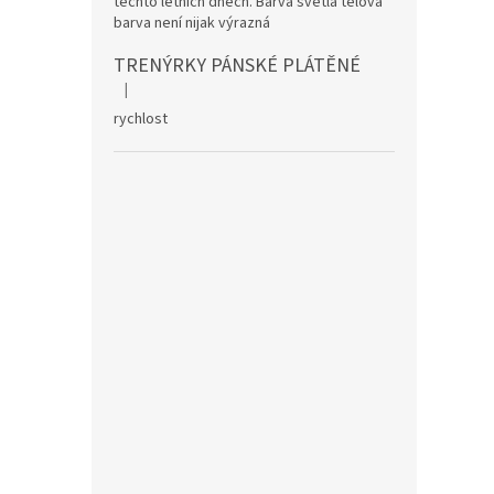
těchto letních dnech. Barva světlá tělová
barva není nijak výrazná
TRENÝRKY PÁNSKÉ PLÁTĚNÉ
|
Hodnocení produktu je 5 z 5 hvězdiček.
rychlost