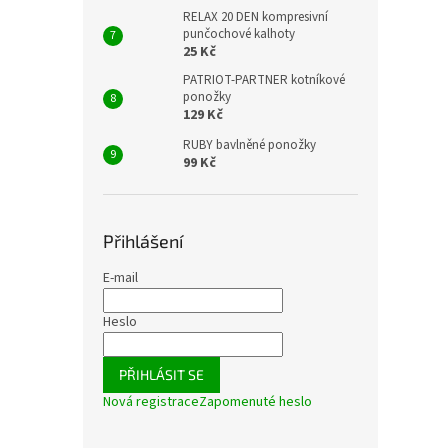
RELAX 20 DEN kompresivní
punčochové kalhoty
25 Kč
PATRIOT-PARTNER kotníkové
ponožky
129 Kč
RUBY bavlněné ponožky
99 Kč
Přihlášení
E-mail
Heslo
PŘIHLÁSIT SE
Nová registrace
Zapomenuté heslo