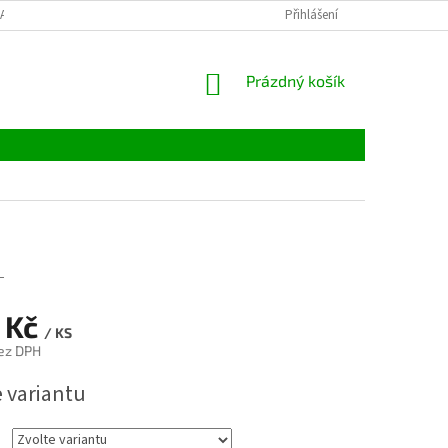
LATBY
TABULKY VELIKOSTÍ
MATERIÁLY
Přihlášení
VELKOOBCHOD
NÁKUPNÍ
Prázdný košík
KOŠÍK
L
 Kč
/ KS
ez DPH
e variantu