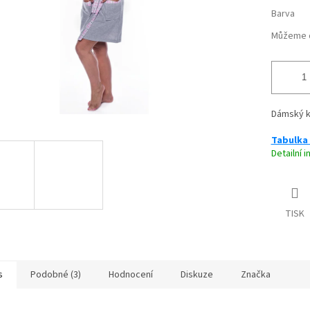
Barva
Můžeme d
Dámský k
Tabulka 
Detailní 
TISK
s
Podobné (3)
Hodnocení
Diskuze
Značka