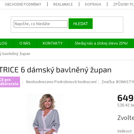
OBCHODNÍ PODMÍNKY
REKLAMACE
DOPRAVA
ZPŮSOBY P
HLEDAT
LOG
O NÁS
KONTAKTY
Sleduj nás a získej slevu 25%!
ý bavlněný župan
TRICE 6 dámský bavlněný župan
CE pro
Průměrné
Neohodnoceno
Podrobnosti hodnocení
Značka:
BONASTY
dběratele
hodnocení
produktu
649
je
0,0
536 Kč b
z
Měrná
5
Zvolt
cena:
hvězdiček.
Velikost