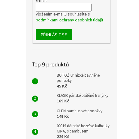
E-mail
Vložením e-mailu souhlasíte s
podmínkami ochrany osobních údajů
PŘIHLÁSIT SE
Top 9 produktů
BOTOŽKY nízké bavlněné
ponožky
45 Kč
KLASIK pánské plátěné trenýrky
169 Kč
GLEN bambusové ponožky
149 Kč
00019 dámské bezešvé kalhotky
GINA, s bambusem
229 Kč