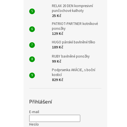
RELAX 20 DEN kompresivní
punčochové kalhoty
25 Kč
PATRIOT-PARTNER kotníkové
ponožky
129 Kč
HUGO pánské bavlněné tílko
189 Kč
RUBY bavlněné ponožky
99 Kč
Podprsenka AKÁCIE, s boční
kosticí
829 Kč
Přihlášení
E-mail
Heslo