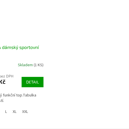
 dámský sportovní
Skladem
(1 KS)
 bez DPH
Kč
DETAIL
 funkční top.Tabulka
tí.
L
XL
XXL