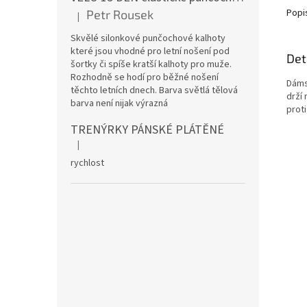
Popi
Petr Rousek
|
Hodnocení produktu je 5 z 5 hvězdiček.
Skvělé silonkové punčochové kalhoty
které jsou vhodné pro letní nošení pod
Det
šortky či spíše kratší kalhoty pro muže.
Rozhodně se hodí pro běžné nošení
Dáms
těchto letních dnech. Barva světlá tělová
drží
barva není nijak výrazná
prot
TRENÝRKY PÁNSKÉ PLÁTĚNÉ
|
Hodnocení produktu je 5 z 5 hvězdiček.
rychlost