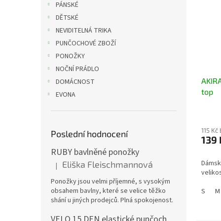
PÁNSKÉ
DĚTSKÉ
NEVIDITELNÁ TRIKA
PUNČOCHOVÉ ZBOŽÍ
PONOŽKY
NOČNÍ PRÁDLO
AKIRA
DOMÁCNOST
top
EVONA
115 Kč
Poslední hodnocení
139 
RUBY bavlněné ponožky
Dámský
Eliška Fleischmannová
|
Hodnocení produktu je 5 z 5 hvězdiček.
velikos
Ponožky jsou velmi příjemné, s vysokým
obsahem bavlny, které se velice těžko
S
M
shání u jiných prodejců. Plná spokojenost.
VELO 15 DEN elastické punčochové kalhoty