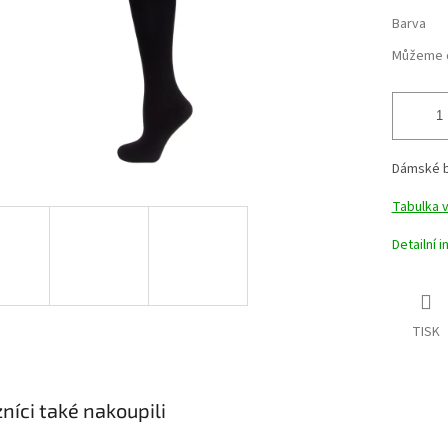
Barva
Můžeme d
Dámské b
Tabulka v
Detailní 
TISK
níci také nakoupili