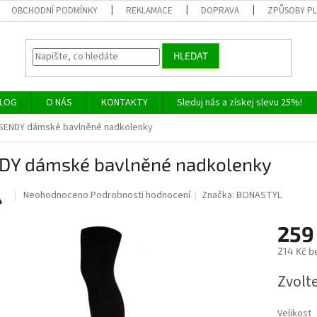
OBCHODNÍ PODMÍNKY
REKLAMACE
DOPRAVA
ZPŮSOBY P
HLEDAT
LOG
O NÁS
KONTAKTY
Sleduj nás a získej slevu 25%!
SENDY dámské bavlněné nadkolenky
DY dámské bavlněné nadkolenky
Průměrné
Neohodnoceno
Podrobnosti hodnocení
Značka:
BONASTYL
hodnocení
produktu
259
je
0,0
214 Kč b
z
Měrná
5
Zvolt
cena:
hvězdiček.
Velikost