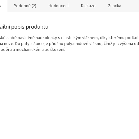
s
Podobné (2)
Hodnocení
Diskuze
Značka
ailní popis produktu
ké slabé bavlněné nadkolenky s elastickým vláknem, díky kterému podko
 na noze. Do paty a špice je přidáno polyamidové vlákno, čímž je zvýšena o
i oděru a mechanickému poškození.