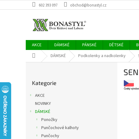
Přejít
602 393 097
obchod@bonastyl.cz
na
obsah
AKCE
DÁMSKÉ
PÁNSKÉ
DĚTSKÉ
B
Domů
DÁMSKÉ
Podkolenky a nadkolenky
P
SEN
o
Přeskočit
s
Kategorie
kategorie
t
r
AKCE
a
NOVINKY
n
DÁMSKÉ
n
í
Ponožky
p
Punčochové kalhoty
a
Punčochy