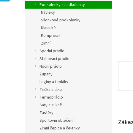
n
Podkolenky a nadkolenky
e
Návleky
l
Silonkové podkolenky
Klasické
Kompresní
Zimní
Spodní prádlo
Stahovací prádlo
Noční prádlo
Župany
Legíny a tepláky
Trička a tílka
Termoprádlo
Šaty a sukně
Zástěry
Sportovní oblečení
Zákaz
Zimní čepice a čelenky