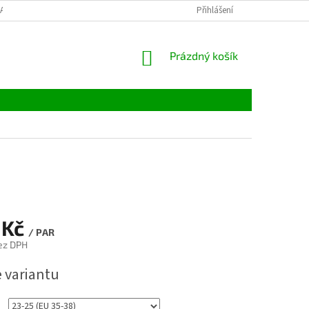
LATBY
TABULKY VELIKOSTÍ
MATERIÁLY
Přihlášení
VELKOOBCHOD
NÁKUPNÍ
Prázdný košík
KOŠÍK
 Kč
/ PAR
ez DPH
e variantu