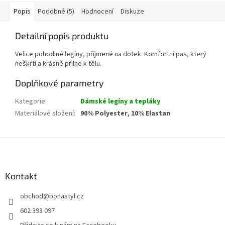
Popis
Podobné (5)
Hodnocení
Diskuze
Detailní popis produktu
Velice pohodlné legíny, příjmené na dotek. Komfortní pas, který
neškrtí a krásně přilne k tělu.
Doplňkové parametry
Kategorie
:
Dámské legíny a tepláky
Materiálové složení
:
90% Polyester, 10% Elastan
Z
á
p
a
Kontakt
t
obchod
@
bonastyl.cz
í
602 393 097