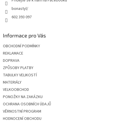
Přidejte se k nám na Facebooku
bonastyl/
602 393 097
Informace pro Vás
OBCHODNÍ PODMÍNKY
REKLAMACE
DOPRAVA
ZPŮSOBY PLATBY
TABULKY VELIKOSTÍ
MATERIÁLY
VELKOOBCHOD
PONOŽKY NA ZAKÁZKU
OCHRANA OSOBNÍCH ÚDAJŮ
VĚRNOSTNÍ PROGRAM
HODNOCENÍ OBCHODU