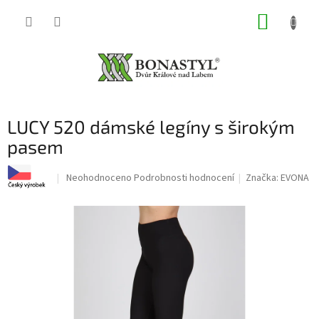
Přejít
NÁKUP
na
obsah
KOŠÍK
LUCY 520 dámské legíny s širokým
pasem
Průměrné
Neohodnoceno
Podrobnosti hodnocení
Značka:
EVONA
hodnocení
produktu
je
0,0
z
5
hvězdiček.