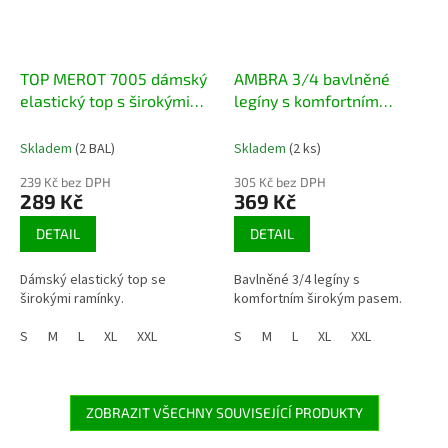
TOP MEROT 7005 dámský
AMBRA 3/4 bavlněné
elastický top s širokými
legíny s komfortním
ramínky
širokým pasem
Skladem
(2 BAL)
Skladem
(2 ks)
239 Kč bez DPH
305 Kč bez DPH
289 Kč
369 Kč
DETAIL
DETAIL
Dámský elastický top se
Bavlněné 3/4 legíny s
širokými ramínky.
komfortním širokým pasem.
S
M
L
XL
XXL
S
M
L
XL
XXL
ZOBRAZIT VŠECHNY SOUVISEJÍCÍ PRODUKTY