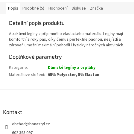
Popis
Podobné (5)
Hodnocení
Diskuze
Značka
Detailní popis produktu
Atraktivní legíny z příjemného elastického materiálu. Legíny mají
komfortní široký pas, díky čemuž perfektně padnou, nesjíždí a
zároveň umožní maximální pohodlí i fyzicky náročných aktivitách.
Doplňkové parametry
Kategorie
:
Dámské legíny a tepláky
Materiálové složení
:
95% Polyester, 5% Elastan
Z
á
p
a
Kontakt
t
obchod
@
bonastyl.cz
í
602 393 097