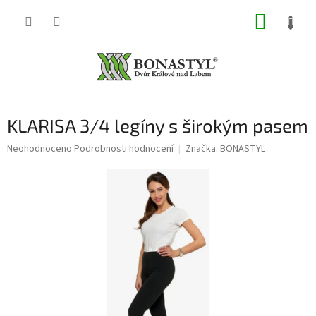
Přejít
NÁKUP
na
obsah
KOŠÍK
KLARISA 3/4 legíny s širokým pasem
Průměrné
Neohodnoceno
Podrobnosti hodnocení
Značka:
BONASTYL
hodnocení
produktu
je
0,0
z
5
hvězdiček.