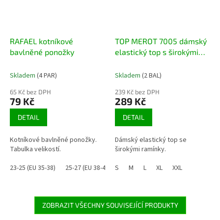
RAFAEL kotníkové
TOP MEROT 7005 dámský
bavlněné ponožky
elastický top s širokými
ramínky
Skladem
(4 PAR)
Skladem
(2 BAL)
65 Kč bez DPH
239 Kč bez DPH
79 Kč
289 Kč
DETAIL
DETAIL
Kotníkové bavlněné ponožky.
Dámský elastický top se
Tabulka velikostí.
širokými ramínky.
23-25 (EU 35-38)
25-27 (EU 38-41)
S
26-28 (EU 39-42)
M
L
XL
XXL
29-31 (EU 43-47
ZOBRAZIT VŠECHNY SOUVISEJÍCÍ PRODUKTY