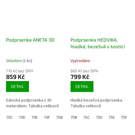
Podprsenka ANETA 3D
Podprsenka HEDVIKA,
hladká, bezešvá s kosticí
Skladem
(1 ks)
Vyprodáno
710 Kč bez DPH
660 Kč bez DPH
859 Kč
799 Kč
DETAIL
DETAIL
Dámská podprsenka s 3D
Hladká bezešvá podprsenka.
materiálem. Tabulka velikostí
Tabulka velikostí
70C
70D
70E
70F
75B
75C
75B
75D
75C
75E
75D
75F
75E
75G
75F
8