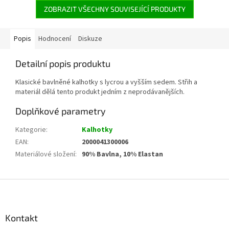
ZOBRAZIT VŠECHNY SOUVISEJÍCÍ PRODUKTY
Popis
Hodnocení
Diskuze
Detailní popis produktu
Klasické bavlněné kalhotky s lycrou a vyšším sedem. Střih a
materiál dělá tento produkt jedním z neprodávanějších.
Doplňkové parametry
Kategorie
:
Kalhotky
EAN
:
2000041300006
Materiálové složení
:
90% Bavlna, 10% Elastan
Z
á
p
a
Kontakt