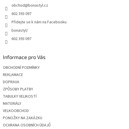
t
obchod
@
bonastyl.cz
í
602 393 097
Přidejte se k nám na Facebooku
bonastyl/
602 393 097
Informace pro Vás
OBCHODNÍ PODMÍNKY
REKLAMACE
DOPRAVA
ZPŮSOBY PLATBY
TABULKY VELIKOSTÍ
MATERIÁLY
VELKOOBCHOD
PONOŽKY NA ZAKÁZKU
OCHRANA OSOBNÍCH ÚDAJŮ