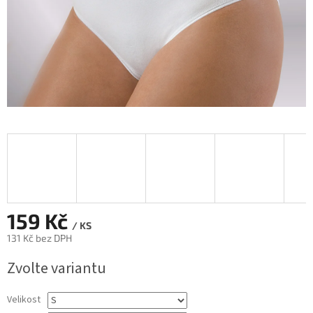
159 Kč
/ KS
131 Kč bez DPH
Měrná
Zvolte variantu
cena:
Velikost