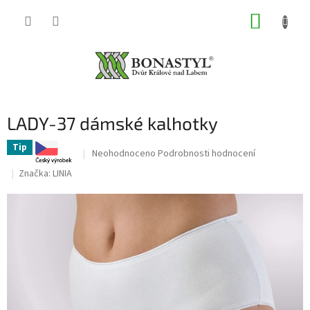
Přejít
NÁKUP
na
obsah
KOŠÍK
LADY-37 dámské kalhotky
Tip
Průměrné
Neohodnoceno
Podrobnosti hodnocení
hodnocení
Značka:
LINIA
produktu
je
0,0
z
5
hvězdiček.