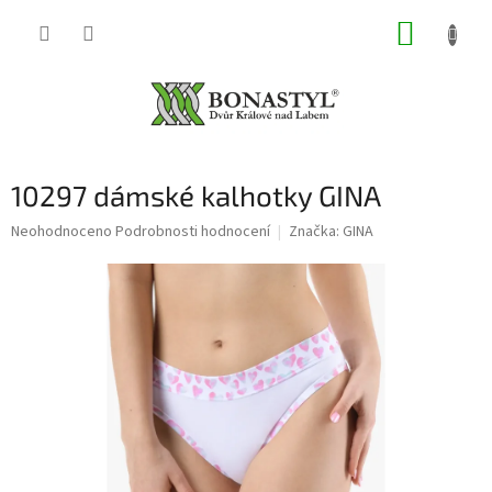
Přejít
NÁKUP
na
obsah
KOŠÍK
10297 dámské kalhotky GINA
Průměrné
Neohodnoceno
Podrobnosti hodnocení
Značka:
GINA
hodnocení
produktu
je
0,0
z
5
hvězdiček.