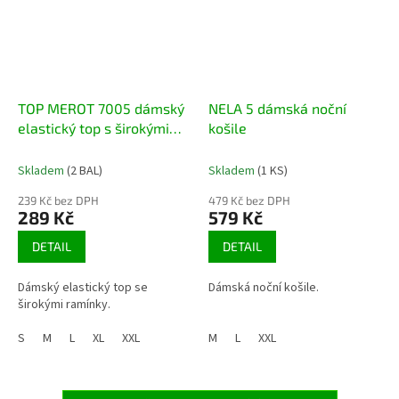
TOP MEROT 7005 dámský
NELA 5 dámská noční
elastický top s širokými
košile
ramínky
Skladem
(2 BAL)
Skladem
(1 KS)
239 Kč bez DPH
479 Kč bez DPH
289 Kč
579 Kč
DETAIL
DETAIL
Dámský elastický top se
Dámská noční košile.
širokými ramínky.
S
M
L
XL
XXL
M
L
XXL