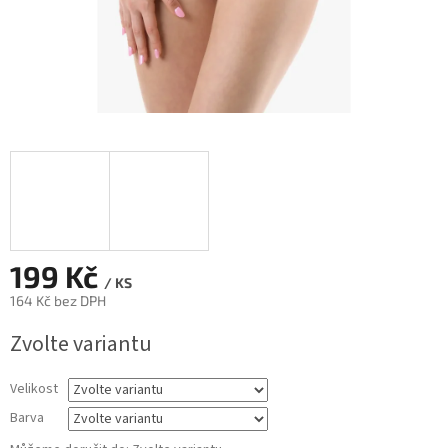
199 Kč
/ KS
164 Kč bez DPH
Měrná
Zvolte variantu
cena:
Velikost
Barva