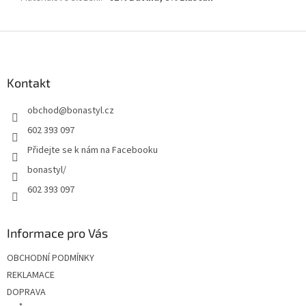
Z
á
p
a
Kontakt
t
obchod
@
bonastyl.cz
í
602 393 097
Přidejte se k nám na Facebooku
bonastyl/
602 393 097
Informace pro Vás
OBCHODNÍ PODMÍNKY
REKLAMACE
DOPRAVA