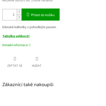
Můžeme doručit do:
Zvolte variantu
Přidat do košíku
Dámské kalhotky s pohodlným pasem.
Tabulka velikostí
Detailní informace
ZEPTAT SE
HLÍDAT
Zákazníci také nakoupili