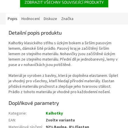
ZOBRAZIT VŠECHNY SOUVISEJÍCÍ PRODUKTY
Popis
Hodnocení
Diskuze
Značka
Detailní popis produktu
Kalhotky klasického střihu s úzkým bokem a širším pasovým
lemem, dámské šité prádlo. Pasový kraj je začištěný širším
lemem ze stejného materiálu. Nohavičky jsou začištěné úzkým
lemem ze stejného materiálu. Přední díl je jednobarevný, lemy v
pase a v nohavičkách jsou potištěné.
Materiál je vyroben z bavlny, která je doplněna elastanem. Úplet
je vhodný pro všechny, kteří hledají přírodní materiály. Elastan
přidává materiálu pružnost a zlepšuje jeho tvarovou stálost.
Prádlo z tohoto materiálu je vhodné pro každodenní nošení.
Doplňkové parametry
Kategorie
:
Kalhotky
EAN
:
Zvolte variantu
Materiálové složení
:
92% Bavlna, 8% Elastan