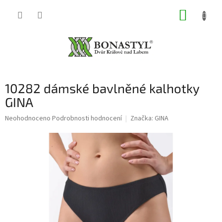
Přejít
NÁKUP
na
obsah
KOŠÍK
10282 dámské bavlněné kalhotky
GINA
Průměrné
Neohodnoceno
Podrobnosti hodnocení
Značka:
GINA
hodnocení
produktu
je
0,0
z
5
hvězdiček.