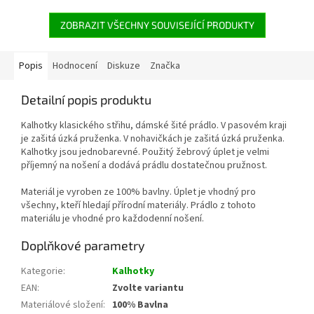
ZOBRAZIT VŠECHNY SOUVISEJÍCÍ PRODUKTY
Popis
Hodnocení
Diskuze
Značka
Detailní popis produktu
Kalhotky klasického střihu, dámské šité prádlo. V pasovém kraji
je zašitá úzká pruženka. V nohavičkách je zašitá úzká pruženka.
Kalhotky jsou jednobarevné. Použitý žebrový úplet je velmi
příjemný na nošení a dodává prádlu dostatečnou pružnost.
Materiál je vyroben ze 100% bavlny. Úplet je vhodný pro
všechny, kteří hledají přírodní materiály. Prádlo z tohoto
materiálu je vhodné pro každodenní nošení.
Doplňkové parametry
Kategorie
:
Kalhotky
EAN
:
Zvolte variantu
Materiálové složení
:
100% Bavlna