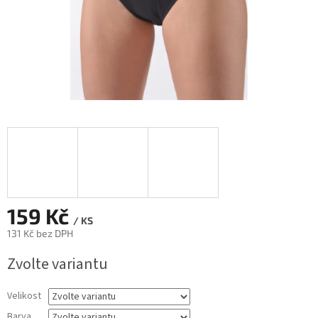
159 Kč
/ KS
131 Kč bez DPH
Měrná
Zvolte variantu
cena:
Velikost
Barva