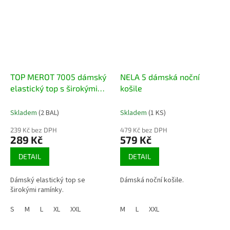
TOP MEROT 7005 dámský
NELA 5 dámská noční
elastický top s širokými
košile
ramínky
Skladem
(2 BAL)
Skladem
(1 KS)
239 Kč bez DPH
479 Kč bez DPH
289 Kč
579 Kč
DETAIL
DETAIL
Dámský elastický top se
Dámská noční košile.
širokými ramínky.
S
M
L
XL
XXL
M
L
XXL