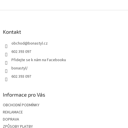
Z
á
p
a
Kontakt
t
obchod
@
bonastyl.cz
í
602 393 097
Přidejte se k nám na Facebooku
bonastyl/
602 393 097
Informace pro Vás
OBCHODNÍ PODMÍNKY
REKLAMACE
DOPRAVA
ZPŮSOBY PLATBY