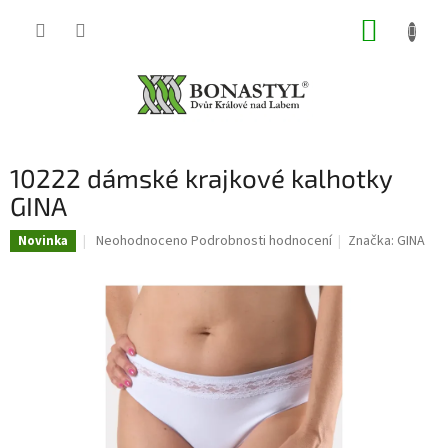
Přejít
NÁKUP
na
obsah
KOŠÍK
10222 dámské krajkové kalhotky
GINA
Průměrné
Neohodnoceno
Podrobnosti hodnocení
Značka:
GINA
Novinka
hodnocení
produktu
je
0,0
z
5
hvězdiček.