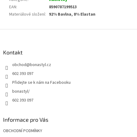
EAN
:
8590787199513
Materiálové složení
:
92% Bavlna, 8% Elastan
Z
á
p
a
Kontakt
t
obchod
@
bonastyl.cz
í
602 393 097
Přidejte se k nám na Facebooku
bonastyl/
602 393 097
Informace pro Vás
OBCHODNÍ PODMÍNKY