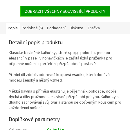
ZOBRAZIT VŠECHNY SOUVISEJÍCÍ PRODUKTY
Popis
Podobné (5)
Hodnocení
Diskuze
Značka
Detailní popis produktu
Klasické bavlněné kalhotky, které spojují pohodlí s jemnou
elegancí. V pase i v nohavičkách je zašitá úzká pruženka pro
příjemné nošení a perfektní přizpůsobení postavě.
Přední díl zdobí vodorovná krajková vsadka, která dodává
modelu ženský a něžný vzhled.
Měkká bavlna s příměsí elastanu je příjemná k pokožce, dobře
dýchá a díky pružnosti se krásně přizpůsobí pohybu. Kalhotky si
dlouho zachovávají svůj tvar a stanou se oblíbeným kouskem pro
každodenní nošení.
Doplňkové parametry
Kategorie
:
Kalhotky