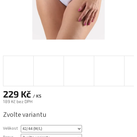
229 Kč
/ KS
189 Kč bez DPH
Měrná
Zvolte variantu
cena:
Velikost