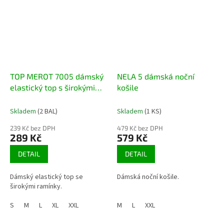
TOP MEROT 7005 dámský
NELA 5 dámská noční
elastický top s širokými
košile
ramínky
Skladem
(2 BAL)
Skladem
(1 KS)
239 Kč bez DPH
479 Kč bez DPH
289 Kč
579 Kč
DETAIL
DETAIL
Dámský elastický top se
Dámská noční košile.
širokými ramínky.
S
M
L
XL
XXL
M
L
XXL