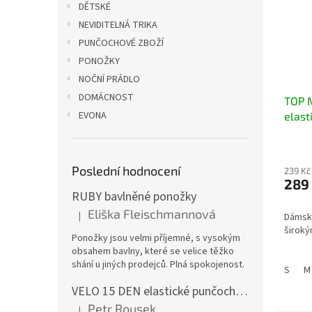
DĚTSKÉ
NEVIDITELNÁ TRIKA
PUNČOCHOVÉ ZBOŽÍ
PONOŽKY
NOČNÍ PRÁDLO
DOMÁCNOST
TOP 
EVONA
elast
ramí
Poslední hodnocení
239 Kč
289
RUBY bavlněné ponožky
Eliška Fleischmannová
|
Dámský
Hodnocení produktu je 5 z 5 hvězdiček.
široký
Ponožky jsou velmi příjemné, s vysokým
obsahem bavlny, které se velice těžko
shání u jiných prodejců. Plná spokojenost.
S
M
VELO 15 DEN elastické punčochové kalhoty
Petr Rousek
|