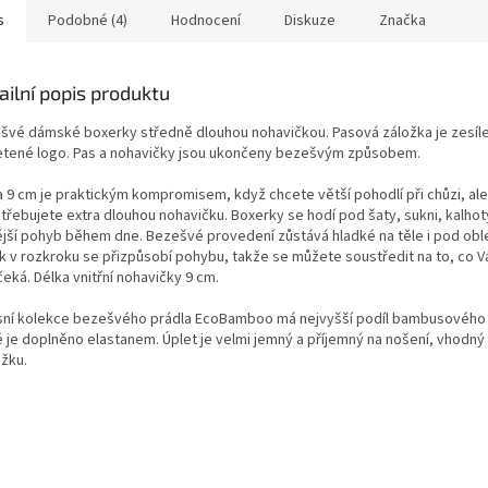
s
Podobné (4)
Hodnocení
Diskuze
Značka
ailní popis produktu
švé dámské boxerky středně dlouhou nohavičkou. Pasová záložka je zesílen
etené logo. Pas a nohavičky jsou ukončeny bezešvým způsobem.
a 9 cm je praktickým kompromisem, když chcete větší pohodlí při chůzi, ale
třebujete extra dlouhou nohavičku. Boxerky se hodí pod šaty, sukni, kalhoty
ější pohyb během dne. Bezešvé provedení zůstává hladké na těle i pod obl
ek v rozkroku se přizpůsobí pohybu, takže se můžete soustředit na to, co
eká. Délka vnitřní nohavičky 9 cm.
sní kolekce bezešvého prádla EcoBamboo má nejvyšší podíl bambusového 
 je doplněno elastanem. Úplet je velmi jemný a příjemný na nošení, vhodný 
žku.