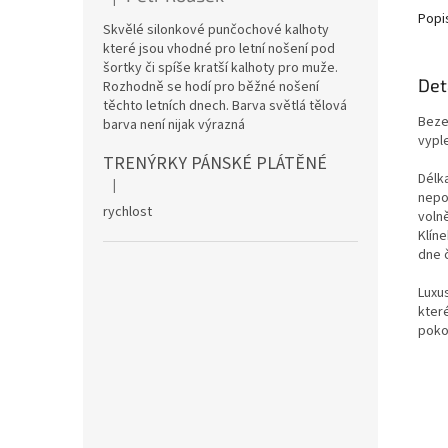
Hodnocení produktu je 5 z 5 hvězdiček.
Popi
Skvělé silonkové punčochové kalhoty
které jsou vhodné pro letní nošení pod
šortky či spíše kratší kalhoty pro muže.
Det
Rozhodně se hodí pro běžné nošení
těchto letních dnech. Barva světlá tělová
Beze
barva není nijak výrazná
vypl
TRENÝRKY PÁNSKÉ PLÁTĚNÉ
Délk
|
Hodnocení produktu je 5 z 5 hvězdiček.
nepo
rychlost
voln
Klín
dne č
Luxu
které
poko