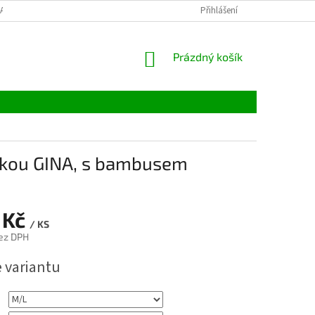
LATBY
TABULKY VELIKOSTÍ
MATERIÁLY
Přihlášení
VELKOOBCHOD
NÁKUPNÍ
Prázdný košík
KOŠÍK
čkou GINA, s bambusem
 Kč
/ KS
ez DPH
e variantu