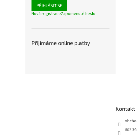
PŘIHLÁSIT SE
Nová registrace
Zapomenuté heslo
Přijímáme online platby
Z
á
p
a
t
Kontakt
í
obcho
602 39