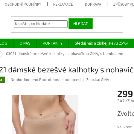
OBCHODNÍ PODMÍNKY
REKLAMACE
DOPRAVA
ZPŮSOBY P
HLEDAT
LOG
O NÁS
KONTAKTY
Sleduj nás a získej slevu 25%!
03021 dámské bezešvé kalhotky s nohavičkou GINA, s bambusem
21 dámské bezešvé kalhotky s nohavi
Průměrné
Neohodnoceno
Podrobnosti hodnocení
Značka:
GINA
ka
hodnocení
produktu
299
je
247 Kč b
0,0
z
Měrná
Zvolt
5
cena:
hvězdiček.
Velikost