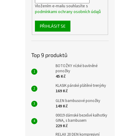
Vložením e-mailu souhlasíte s
podmínkami ochrany osobních údajů
PŘIHLÁSIT SE
Top 9 produktů
BOTOŽKY nízké bavlněné
ponožky
45 Kč
KLASIK pánské plátěné trenýrky
169 Kč
GLEN bambusové ponožky
149 Kč
00019 dámské bezešvé kalhotky
GINA, s bambusem
229 Kč
RELAX 20 DEN kompresivní