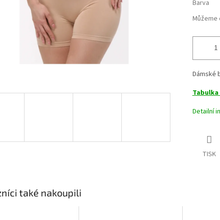
Barva
Můžeme d
Dámské b
Tabulka 
Detailní 
TISK
níci také nakoupili