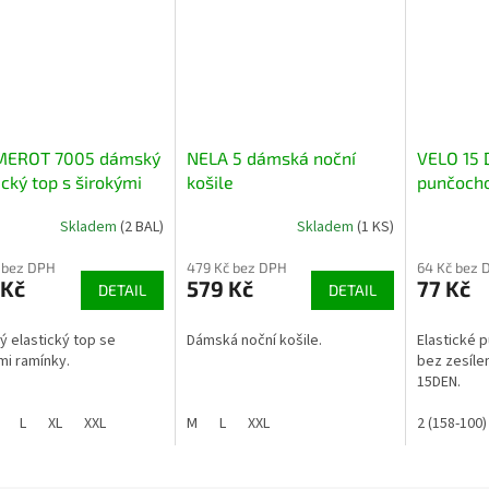
MEROT 7005 dámský
NELA 5 dámská noční
VELO 15 
ický top s širokými
košile
punčocho
nky
Skladem
(2 BAL)
Skladem
(1 KS)
Průměrné
hodnocení
 bez DPH
479 Kč bez DPH
64 Kč bez 
produktu
 Kč
579 Kč
77 Kč
DETAIL
DETAIL
je
5,0
z
 elastický top se
Dámská noční košile.
Elastické 
5
mi ramínky.
bez zesíle
hvězdiček.
15DEN.
L
XL
XXL
M
L
XXL
2 (158-100)