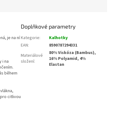
Doplňkové parametry
á, je na ní
Kategorie
:
Kalhotky
EAN
:
8590787294331
80% Viskóza (Bambus),
Materiálové
16% Polyamid, 4%
 i na
složení
:
Elastan
ečením.
 Vás během
vlákna,
pro citlivou