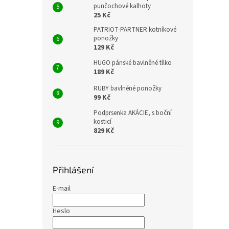
punčochové kalhoty
25 Kč
PATRIOT-PARTNER kotníkové
ponožky
129 Kč
HUGO pánské bavlněné tílko
189 Kč
RUBY bavlněné ponožky
99 Kč
Podprsenka AKÁCIE, s boční
kosticí
829 Kč
Přihlášení
E-mail
Heslo