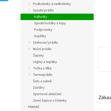
n
Podkolenky a nadkolenky
e
Spodní prádlo
l
Kalhotky
Spodní košilky a topy
Podprsenky
Doplňky
Stahovací prádlo
Noční prádlo
Župany
Legíny a tepláky
Trička a tílka
Termoprádlo
Šaty a sukně
Zástěry
Sportovní oblečení
Zákaz
Zimní čepice a čelenky
PÁNSKÉ