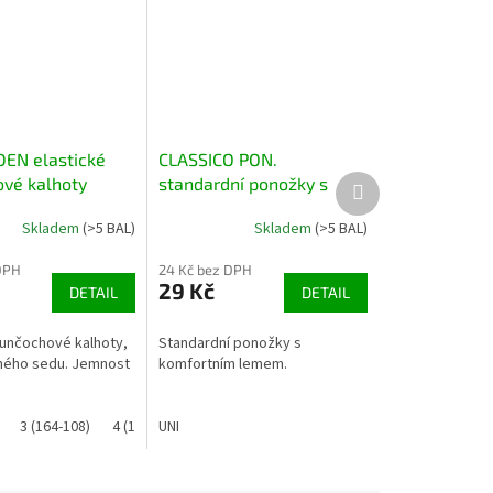
DEN elastické
CLASSICO PON.
Další
vé kalhoty
standardní ponožky s
produkt
komfortním lemem, 2
Skladem
(>5 BAL)
Skladem
(>5 BAL)
páry
DPH
24 Kč bez DPH
29 Kč
DETAIL
DETAIL
punčochové kalhoty,
Standardní ponožky s
ného sedu. Jemnost
komfortním lemem.
3 (164-108)
4 (170-116)
UNI
5 (176-124)