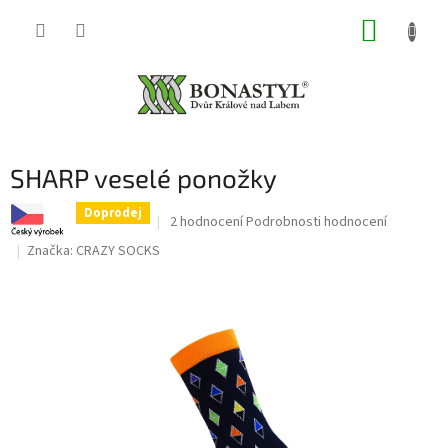
Přejít
NÁKUP
na
obsah
KOŠÍK
SHARP veselé ponožky
Doprodej
Průměrné
2 hodnocení
Podrobnosti hodnocení
hodnocení
Značka:
CRAZY SOCKS
produktu
je
5,0
z
5
hvězdiček.