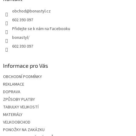
t
obchod
@
bonastyl.cz
í
602 393 097
Přidejte se k nám na Facebooku
bonastyl/
602 393 097
Informace pro Vás
OBCHODNÍ PODMÍNKY
REKLAMACE
DOPRAVA
ZPŮSOBY PLATBY
TABULKY VELIKOSTÍ
MATERIÁLY
VELKOOBCHOD
PONOŽKY NA ZAKÁZKU