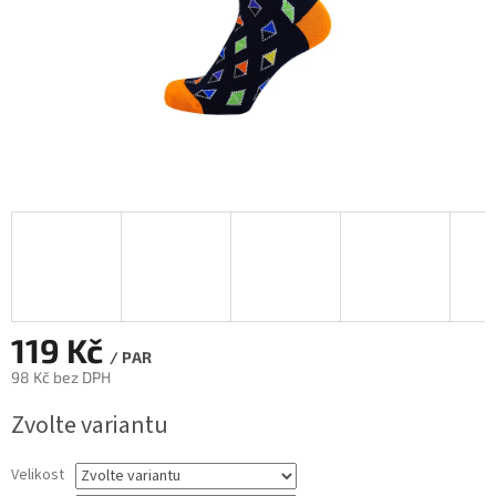
119 Kč
/ PAR
98 Kč bez DPH
Měrná
Zvolte variantu
cena:
Velikost