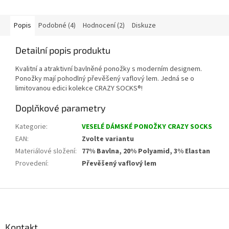
Popis
Podobné (4)
Hodnocení (2)
Diskuze
Detailní popis produktu
Kvalitní a atraktivní bavlněné ponožky s moderním designem.
Ponožky mají pohodlný převěšený vaflový lem. Jedná se o
limitovanou edici kolekce CRAZY SOCKS®!
Doplňkové parametry
Kategorie
:
VESELÉ DÁMSKÉ PONOŽKY CRAZY SOCKS
EAN
:
Zvolte variantu
Materiálové složení
:
77% Bavlna, 20% Polyamid, 3% Elastan
Provedení
:
Převěšený vaflový lem
Z
á
p
a
Kontakt