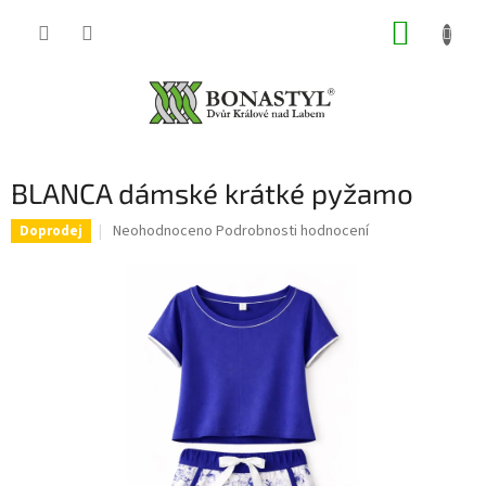
Přejít
NÁKUP
na
obsah
KOŠÍK
BLANCA dámské krátké pyžamo
Průměrné
Neohodnoceno
Podrobnosti hodnocení
Doprodej
hodnocení
produktu
je
0,0
z
5
hvězdiček.