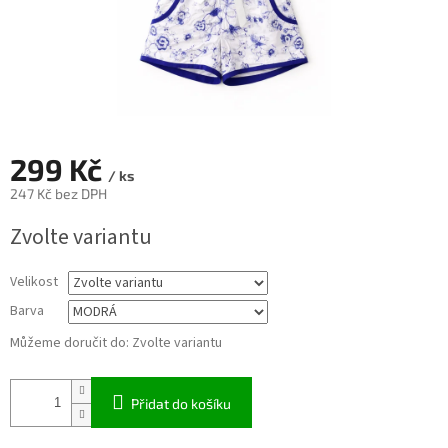
299 Kč
/ ks
247 Kč bez DPH
Měrná
Zvolte variantu
cena:
Velikost
Barva
Můžeme doručit do:
Zvolte variantu
Přidat do košíku