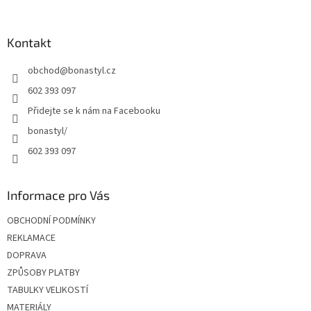
á
p
a
Kontakt
t
obchod
@
bonastyl.cz
í
602 393 097
Přidejte se k nám na Facebooku
bonastyl/
602 393 097
Informace pro Vás
OBCHODNÍ PODMÍNKY
REKLAMACE
DOPRAVA
ZPŮSOBY PLATBY
TABULKY VELIKOSTÍ
MATERIÁLY