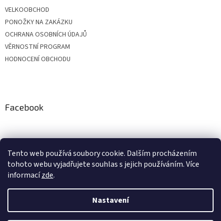
VELKOOBCHOD
PONOŽKY NA ZAKÁZKU
OCHRANA OSOBNÍCH ÚDAJŮ
VĚRNOSTNÍ PROGRAM
HODNOCENÍ OBCHODU
Facebook
Tento web používá soubory cookie. Dalším procházením
tohoto webu vyjadřujete souhlas s jejich používáním. Více
informací
zde
.
Nastavení
Vytvořil Shoptet
Vážení zákazníci, z důvodu čerpání dovolených budou objednávky
přijaté v období od 20. do 24. července expedovány po 28. 7. Zároveň si
Vás dovolujeme upozornit, že v průběhu letních prázdnin může být