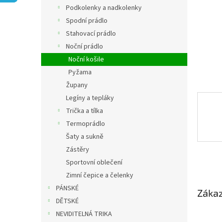
n
Podkolenky a nadkolenky
e
Spodní prádlo
l
Stahovací prádlo
Noční prádlo
Noční košile
Pyžama
Župany
Legíny a tepláky
Trička a tílka
Termoprádlo
Šaty a sukně
Zástěry
Sportovní oblečení
Zimní čepice a čelenky
PÁNSKÉ
Zákaz
DĚTSKÉ
NEVIDITELNÁ TRIKA