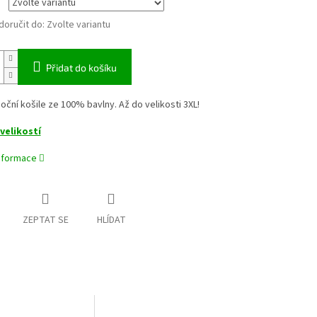
oručit do:
Zvolte variantu
Přidat do košíku
ční košile ze 100% bavlny. Až do velikosti 3XL!
velikostí
informace
ZEPTAT SE
HLÍDAT