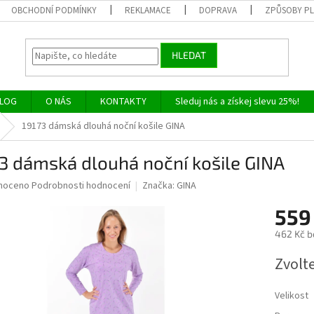
OBCHODNÍ PODMÍNKY
REKLAMACE
DOPRAVA
ZPŮSOBY P
HLEDAT
LOG
O NÁS
KONTAKTY
Sleduj nás a získej slevu 25%!
19173 dámská dlouhá noční košile GINA
3 dámská dlouhá noční košile GINA
né
noceno
Podrobnosti hodnocení
Značka:
GINA
ní
559
u
462 Kč b
Měrná
Zvolt
cena:
ek.
Velikost