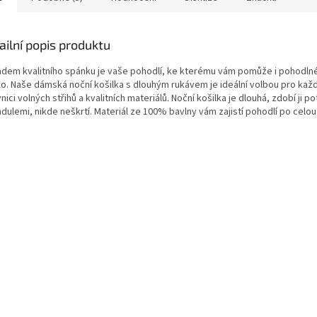
ailní popis produktu
adem kvalitního spánku je vaše pohodlí, ke kterému vám pomůže i pohodln
lo. Naše dámská noční košilka s dlouhým rukávem je ideální volbou pro kaž
nici volných střihů a kvalitních materiálů. Noční košilka je dlouhá, zdobí ji po
dulemi, nikde neškrtí. Materiál ze 100% bavlny vám zajistí pohodlí po celou