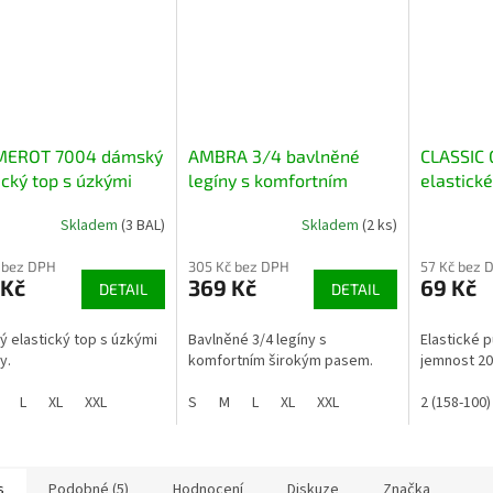
MEROT 7004 dámský
AMBRA 3/4 bavlněné
CLASSIC 
ický top s úzkými
legíny s komfortním
elastick
nky
širokým pasem
kalhoty
Skladem
(3 BAL)
Skladem
(2 ks)
 bez DPH
305 Kč bez DPH
57 Kč bez 
 Kč
369 Kč
69 Kč
DETAIL
DETAIL
 elastický top s úzkými
Bavlněné 3/4 legíny s
Elastické 
y.
komfortním širokým pasem.
jemnost 20
L
XL
XXL
S
M
L
XL
XXL
2 (158-100)
s
Podobné (5)
Hodnocení
Diskuze
Značka