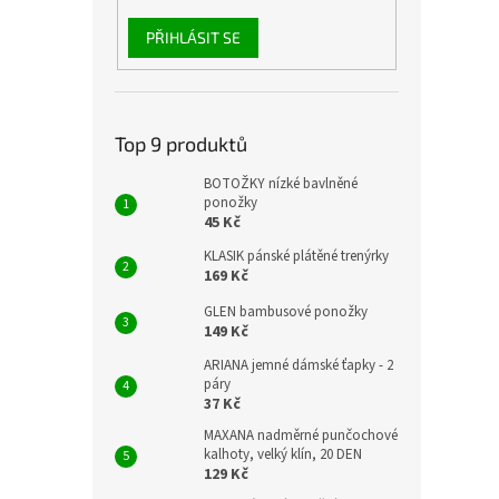
PŘIHLÁSIT SE
Top 9 produktů
BOTOŽKY nízké bavlněné
ponožky
45 Kč
KLASIK pánské plátěné trenýrky
169 Kč
GLEN bambusové ponožky
149 Kč
ARIANA jemné dámské ťapky - 2
páry
37 Kč
MAXANA nadměrné punčochové
kalhoty, velký klín, 20 DEN
129 Kč