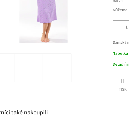
Barva
Můžeme d
Dámská no
Tabulka 
Detailní 
TISK
níci také nakoupili