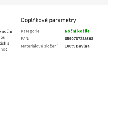
Doplňkové parametry
Kategorie
:
Noční košile
é noční
dou
EAN
:
8590787285308
tisk s
Materiálové složení
:
100% Bavlna
 noc.