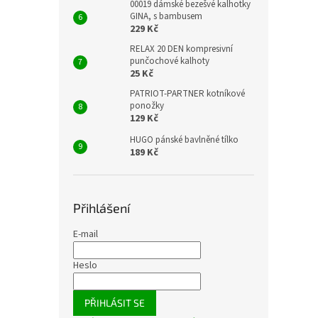
00019 dámské bezešvé kalhotky
GINA, s bambusem
229 Kč
RELAX 20 DEN kompresivní
punčochové kalhoty
25 Kč
PATRIOT-PARTNER kotníkové
ponožky
129 Kč
HUGO pánské bavlněné tílko
189 Kč
Přihlášení
E-mail
Heslo
PŘIHLÁSIT SE