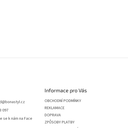
Informace pro Vás
OBCHODNÍ PODMÍNKY
d
@
bonastyl.cz
REKLAMACE
3 097
DOPRAVA
te se k nám na Face
ZPŮSOBY PLATBY