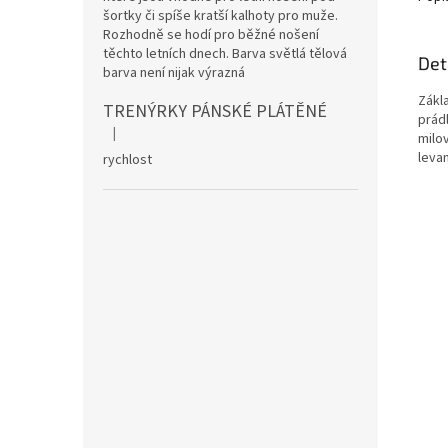
šortky či spíše kratší kalhoty pro muže.
Rozhodně se hodí pro běžné nošení
těchto letních dnech. Barva světlá tělová
Det
barva není nijak výrazná
Zákl
TRENÝRKY PÁNSKÉ PLÁTĚNÉ
prád
|
milov
Hodnocení produktu je 5 z 5 hvězdiček.
levan
rychlost