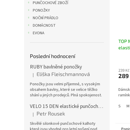
PUNČOCHOVÉ ZBOŽÍ
PONOŽKY
NOČNÍ PRÁDLO
DOMÁCNOST
EVONA
TOP 
elast
ramí
Poslední hodnocení
RUBY bavlněné ponožky
239 Kč
Eliška Fleischmannová
|
289
Hodnocení produktu je 5 z 5 hvězdiček.
Ponožky jsou velmi příjemné, s vysokým
obsahem bavlny, které se velice těžko
Dámský
shání u jiných prodejců. Plná spokojenost.
ramínk
VELO 15 DEN elastické punčochové kalhoty
S
M
Petr Rousek
|
Hodnocení produktu je 5 z 5 hvězdiček.
Skvělé silonkové punčochové kalhoty
které jsou vhodné pro letní nošení pod
Popi