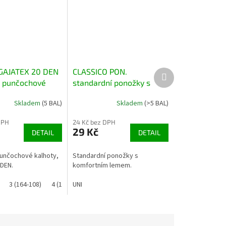
GAJATEX 20 DEN
CLASSICO PON.
Další
produkt
é punčochové
standardní ponožky s
komfortním lemem, 2
Skladem
(5 BAL)
Skladem
(>5 BAL)
páry
DPH
24 Kč bez DPH
29 Kč
DETAIL
DETAIL
punčochové kalhoty,
Standardní ponožky s
DEN.
komfortním lemem.
3 (164-108)
4 (170-116)
UNI
5 (176-124)