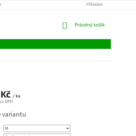
LATBY
TABULKY VELIKOSTÍ
MATERIÁLY
Přihlášení
VELKOOBCHOD
NÁKUPNÍ
Prázdný košík
KOŠÍK
 Kč
/ ks
ez DPH
e variantu