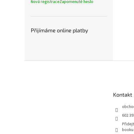
Nová registrace
Zapomenuté heslo
Přijímáme online platby
Z
á
p
a
t
Kontakt
í
obcho
602 39
Přidej
booku