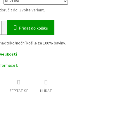
oručit do:
Zvolte variantu
Přidat do košíku
xitriko/noční košile ze 100% bavlny.
velikostí
informace
ZEPTAT SE
HLÍDAT