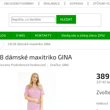
OBCHODNÍ PODMÍNKY
REKLAMACE
DOPRAVA
ZPŮSOBY P
HLEDAT
LOG
O NÁS
KONTAKTY
Sleduj nás a získej slevu 25%!
19138 dámské maxitriko GINA
38 dámské maxitriko GINA
né
noceno
Podrobnosti hodnocení
Značka:
GINA
ní
389
u
321 Kč b
Měrná
Zvolt
cena:
ek.
Velikost