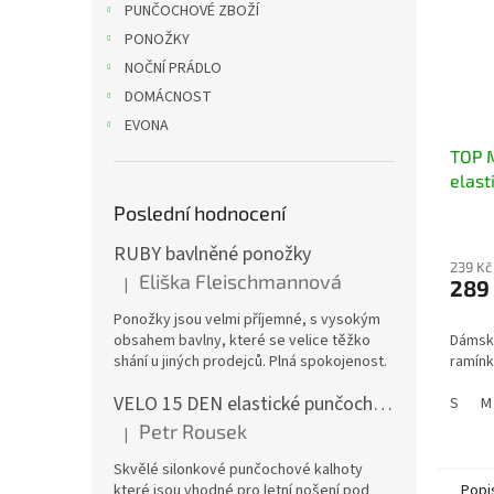
PUNČOCHOVÉ ZBOŽÍ
PONOŽKY
NOČNÍ PRÁDLO
DOMÁCNOST
EVONA
TOP 
elast
ramí
Poslední hodnocení
RUBY bavlněné ponožky
239 Kč
Eliška Fleischmannová
|
289
Hodnocení produktu je 5 z 5 hvězdiček.
Ponožky jsou velmi příjemné, s vysokým
obsahem bavlny, které se velice těžko
Dámský
shání u jiných prodejců. Plná spokojenost.
ramínk
VELO 15 DEN elastické punčochové kalhoty
S
M
Petr Rousek
|
Hodnocení produktu je 5 z 5 hvězdiček.
Skvělé silonkové punčochové kalhoty
které jsou vhodné pro letní nošení pod
Popi