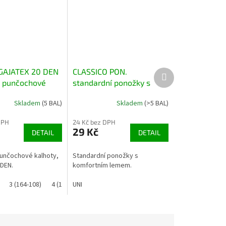
GAJATEX 20 DEN
CLASSICO PON.
Další
produkt
é punčochové
standardní ponožky s
komfortním lemem, 2
Skladem
(5 BAL)
Skladem
(>5 BAL)
páry
DPH
24 Kč bez DPH
29 Kč
DETAIL
DETAIL
punčochové kalhoty,
Standardní ponožky s
DEN.
komfortním lemem.
3 (164-108)
4 (170-116)
UNI
5 (176-124)