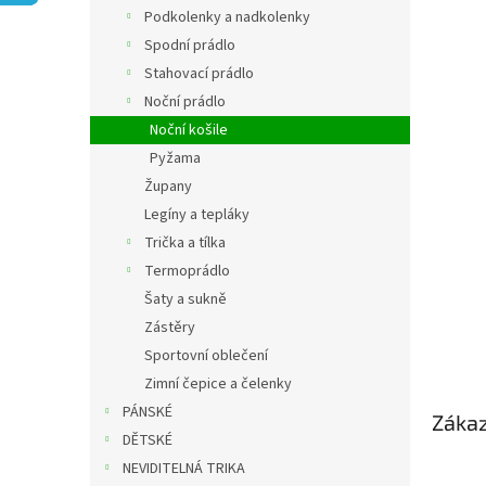
n
Podkolenky a nadkolenky
e
Spodní prádlo
l
Stahovací prádlo
Noční prádlo
Noční košile
Pyžama
Župany
Legíny a tepláky
Trička a tílka
Termoprádlo
Šaty a sukně
Zástěry
Sportovní oblečení
Zimní čepice a čelenky
PÁNSKÉ
Zákaz
DĚTSKÉ
NEVIDITELNÁ TRIKA