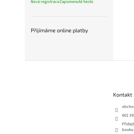
Nová registrace
Zapomenuté heslo
Přijímáme online platby
Z
á
p
a
t
Kontakt
í
obcho
602 39
Přidej
booku