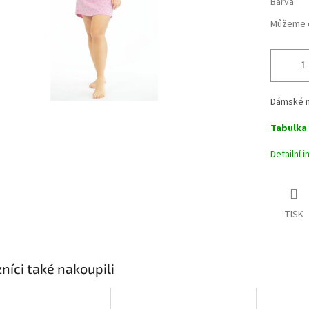
Barva
Můžeme d
Dámské ma
Tabulka 
Detailní 
TISK
níci také nakoupili