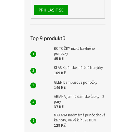
PŘIHLÁSIT SE
Top 9 produktů
BOTOŽKY nízké bavlněné
ponožky
45 Kč
KLASIK pánské plátěné trenýrky
169 Kč
GLEN bambusové ponožky
149 Kč
ARIANA jemné dámské ťapky - 2
páry
37 Kč
MAXANA nadměrné punčochové
kalhoty, velký klín, 20 DEN
129 Kč