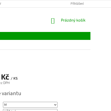
LATBY
TABULKY VELIKOSTÍ
MATERIÁLY
Přihlášení
VELKOOBCHOD
NÁKUPNÍ
Prázdný košík
KOŠÍK
 Kč
/ KS
ez DPH
e variantu