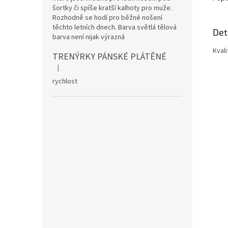
šortky či spíše kratší kalhoty pro muže.
Rozhodně se hodí pro běžné nošení
těchto letních dnech. Barva světlá tělová
Det
barva není nijak výrazná
Kvali
TRENÝRKY PÁNSKÉ PLÁTĚNÉ
|
Hodnocení produktu je 5 z 5 hvězdiček.
rychlost