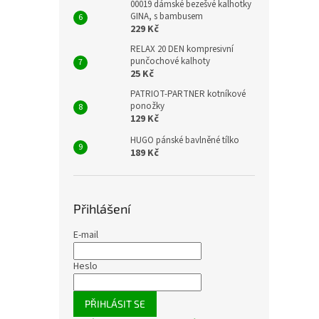
00019 dámské bezešvé kalhotky
GINA, s bambusem
229 Kč
RELAX 20 DEN kompresivní
punčochové kalhoty
25 Kč
PATRIOT-PARTNER kotníkové
ponožky
129 Kč
HUGO pánské bavlněné tílko
189 Kč
Přihlášení
E-mail
Heslo
PŘIHLÁSIT SE