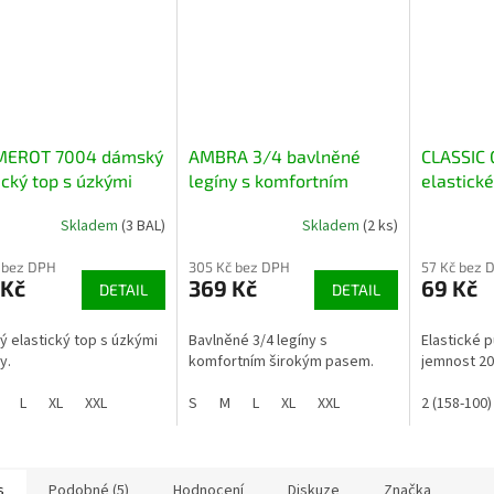
MEROT 7004 dámský
AMBRA 3/4 bavlněné
CLASSIC 
ický top s úzkými
legíny s komfortním
elastick
nky
širokým pasem
kalhoty
Skladem
(3 BAL)
Skladem
(2 ks)
 bez DPH
305 Kč bez DPH
57 Kč bez 
 Kč
369 Kč
69 Kč
DETAIL
DETAIL
 elastický top s úzkými
Bavlněné 3/4 legíny s
Elastické 
y.
komfortním širokým pasem.
jemnost 20
L
XL
XXL
S
M
L
XL
XXL
2 (158-100)
s
Podobné (5)
Hodnocení
Diskuze
Značka