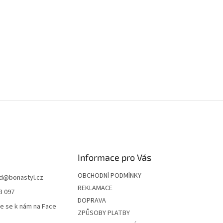
Informace pro Vás
OBCHODNÍ PODMÍNKY
d
@
bonastyl.cz
REKLAMACE
3 097
DOPRAVA
te se k nám na Face
ZPŮSOBY PLATBY