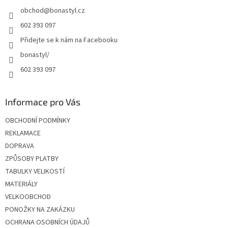
t
obchod
@
bonastyl.cz
í
602 393 097
Přidejte se k nám na Facebooku
bonastyl/
602 393 097
Informace pro Vás
OBCHODNÍ PODMÍNKY
REKLAMACE
DOPRAVA
ZPŮSOBY PLATBY
TABULKY VELIKOSTÍ
MATERIÁLY
VELKOOBCHOD
PONOŽKY NA ZAKÁZKU
OCHRANA OSOBNÍCH ÚDAJŮ