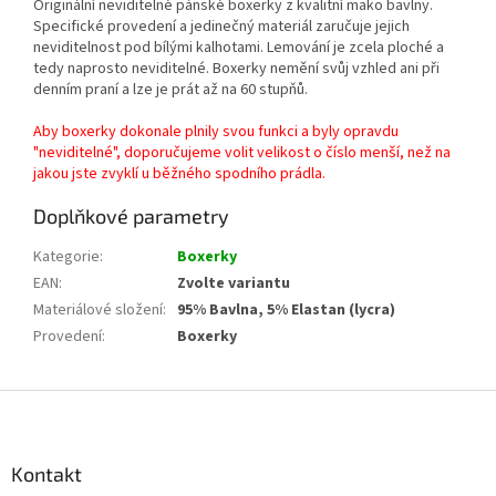
Originální neviditelné pánské boxerky z kvalitní mako bavlny.
Specifické provedení a jedinečný materiál zaručuje jejich
neviditelnost pod bílými kalhotami. Lemování je zcela ploché a
tedy naprosto neviditelné. Boxerky nemění svůj vzhled ani při
denním praní a lze je prát až na 60 stupňů.
Aby boxerky dokonale plnily svou funkci a byly opravdu
"neviditelné", doporučujeme volit velikost o číslo menší, než na
jakou jste zvyklí u běžného spodního prádla.
Doplňkové parametry
Kategorie
:
Boxerky
EAN
:
Zvolte variantu
Materiálové složení
:
95% Bavlna, 5% Elastan (lycra)
Provedení
:
Boxerky
Z
á
p
a
Kontakt