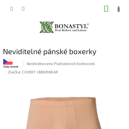
Přejít
NÁKUP
na
obsah
KOŠÍK
Neviditelné pánské boxerky
Průměrné
Neohodnoceno
Podrobnosti hodnocení
hodnocení
Značka:
COVERT UNDERWEAR
produktu
je
0,0
z
5
hvězdiček.