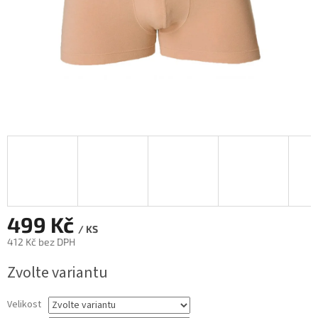
499 Kč
/ KS
412 Kč bez DPH
Měrná
Zvolte variantu
cena:
Velikost