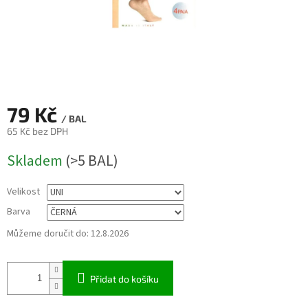
79 Kč
/ BAL
65 Kč bez DPH
Měrná
Skladem
(>5 BAL)
cena:
Velikost
Barva
Můžeme doručit do:
12.8.2026
Přidat do košíku