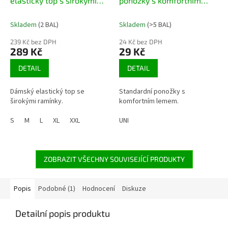
elastický top s širokými
ponožky s komfortním
ramínky
lemem, 2 páry
Skladem
(2 BAL)
Skladem
(>5 BAL)
239 Kč bez DPH
24 Kč bez DPH
289 Kč
29 Kč
DETAIL
DETAIL
Dámský elastický top se
Standardní ponožky s
širokými ramínky.
komfortním lemem.
S
M
L
XL
XXL
UNI
ZOBRAZIT VŠECHNY SOUVISEJÍCÍ PRODUKTY
Popis
Podobné (1)
Hodnocení
Diskuze
Detailní popis produktu