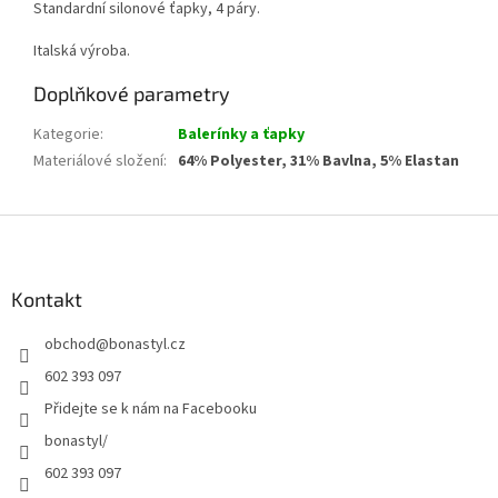
Standardní silonové ťapky, 4 páry.
Italská výroba.
Doplňkové parametry
Kategorie
:
Balerínky a ťapky
Materiálové složení
:
64% Polyester, 31% Bavlna, 5% Elastan
Z
á
p
a
Kontakt
t
obchod
@
bonastyl.cz
í
602 393 097
Přidejte se k nám na Facebooku
bonastyl/
602 393 097