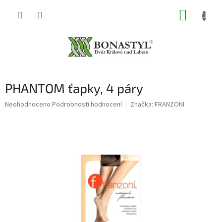
Přejít
NÁKUP
na
obsah
KOŠÍK
PHANTOM ťapky, 4 páry
Průměrné
Neohodnoceno
Podrobnosti hodnocení
Značka:
FRANZONI
hodnocení
produktu
je
0,0
z
5
hvězdiček.