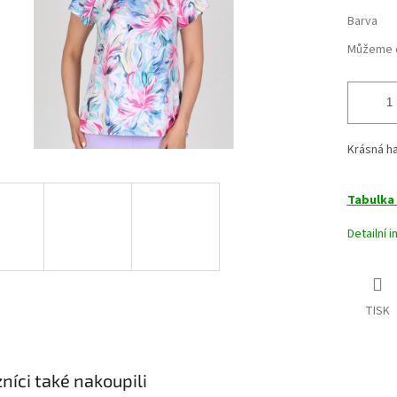
Barva
Můžeme d
Krásná ha
Tabulka 
Detailní 
TISK
níci také nakoupili