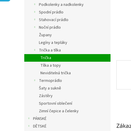
n
Podkolenky a nadkolenky
e
Spodní prádlo
l
Stahovací prádlo
Noční prádlo
Župany
Legíny a tepláky
Trička a tílka
Trička
Tílka a topy
Neviditelná trička
Termoprádlo
Šaty a sukně
Zástěry
Sportovní oblečení
Zimní čepice a čelenky
PÁNSKÉ
Zákaz
DĚTSKÉ