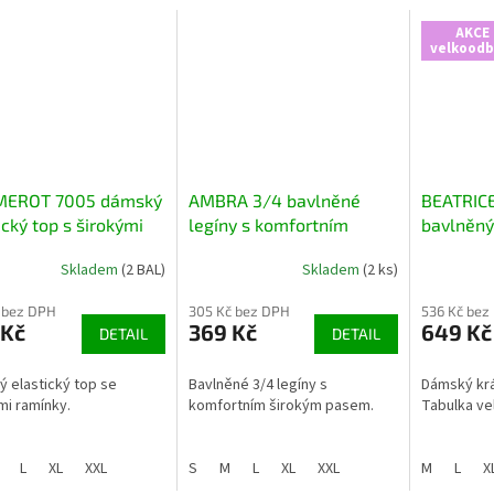
AKCE 
velkoodb
MEROT 7005 dámský
AMBRA 3/4 bavlněné
BEATRIC
ický top s širokými
legíny s komfortním
bavlněný
nky
širokým pasem
Skladem
(2 BAL)
Skladem
(2 ks)
 bez DPH
305 Kč bez DPH
536 Kč bez
 Kč
369 Kč
649 Kč
DETAIL
DETAIL
 elastický top se
Bavlněné 3/4 legíny s
Dámský krá
mi ramínky.
komfortním širokým pasem.
Tabulka vel
L
XL
XXL
S
M
L
XL
XXL
M
L
X