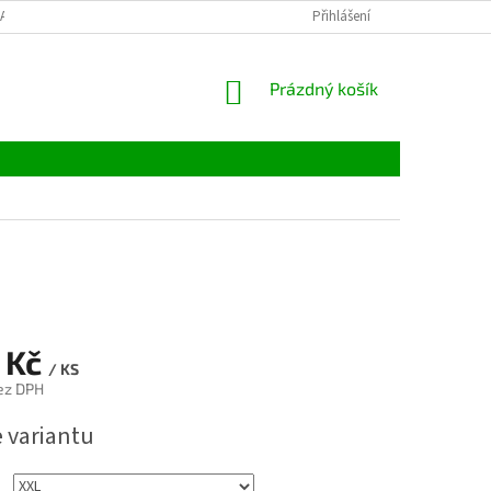
LATBY
TABULKY VELIKOSTÍ
MATERIÁLY
Přihlášení
VELKOOBCHOD
NÁKUPNÍ
Prázdný košík
KOŠÍK
 Kč
/ KS
ez DPH
e variantu