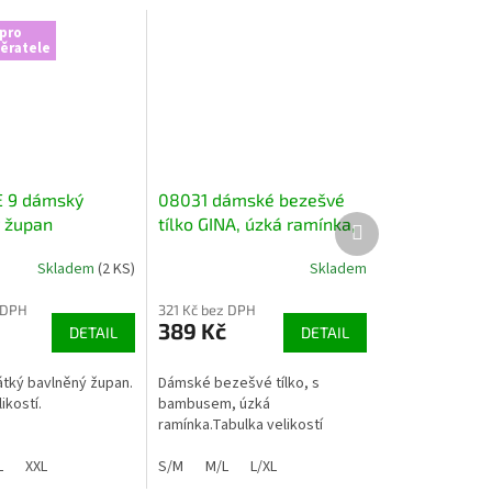
pro
ěratele
E 9 dámský
08031 dámské bezešvé
Další
 župan
tílko GINA, úzká ramínka,
produkt
s bambusem
Skladem
(2 KS)
Skladem
 DPH
321 Kč bez DPH
389 Kč
DETAIL
DETAIL
tký bavlněný župan.
Dámské bezešvé tílko, s
ikostí.
bambusem, úzká
ramínka.Tabulka velikostí
L
XXL
S/M
M/L
L/XL