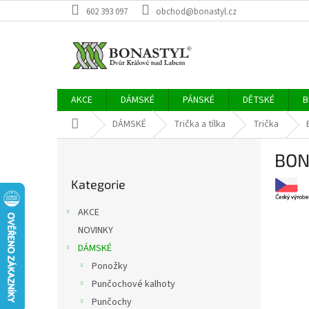
Přejít
602 393 097
obchod@bonastyl.cz
na
obsah
AKCE
DÁMSKÉ
PÁNSKÉ
DĚTSKÉ
B
Domů
DÁMSKÉ
Trička a tílka
Trička
P
BON
o
Přeskočit
s
Kategorie
kategorie
t
r
AKCE
a
NOVINKY
n
DÁMSKÉ
n
í
Ponožky
p
Punčochové kalhoty
a
Punčochy