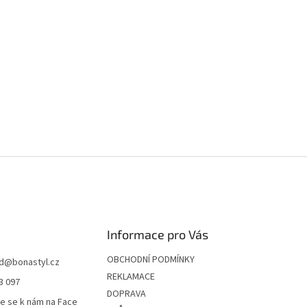
Informace pro Vás
OBCHODNÍ PODMÍNKY
d
@
bonastyl.cz
REKLAMACE
3 097
DOPRAVA
te se k nám na Face