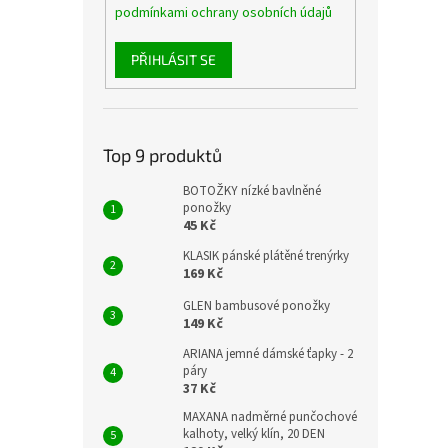
podmínkami ochrany osobních údajů
PŘIHLÁSIT SE
Top 9 produktů
BOTOŽKY nízké bavlněné
ponožky
45 Kč
KLASIK pánské plátěné trenýrky
169 Kč
GLEN bambusové ponožky
149 Kč
ARIANA jemné dámské ťapky - 2
páry
37 Kč
MAXANA nadměrné punčochové
kalhoty, velký klín, 20 DEN