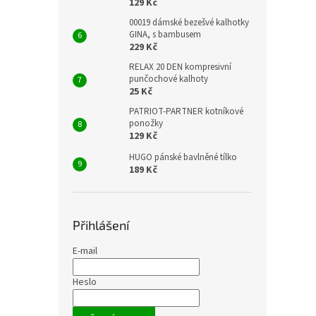
129 Kč
00019 dámské bezešvé kalhotky
GINA, s bambusem
229 Kč
RELAX 20 DEN kompresivní
punčochové kalhoty
25 Kč
PATRIOT-PARTNER kotníkové
ponožky
129 Kč
HUGO pánské bavlněné tílko
189 Kč
Přihlášení
E-mail
Heslo