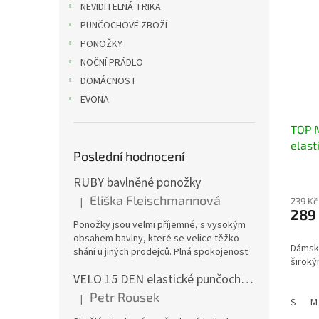
NEVIDITELNÁ TRIKA
PUNČOCHOVÉ ZBOŽÍ
PONOŽKY
NOČNÍ PRÁDLO
DOMÁCNOST
EVONA
TOP 
elast
Poslední hodnocení
ramí
RUBY bavlněné ponožky
Eliška Fleischmannová
|
239 Kč
Hodnocení produktu je 5 z 5 hvězdiček.
289
Ponožky jsou velmi příjemné, s vysokým
obsahem bavlny, které se velice těžko
Dámský
shání u jiných prodejců. Plná spokojenost.
široký
VELO 15 DEN elastické punčochové kalhoty
Petr Rousek
|
S
M
Hodnocení produktu je 5 z 5 hvězdiček.