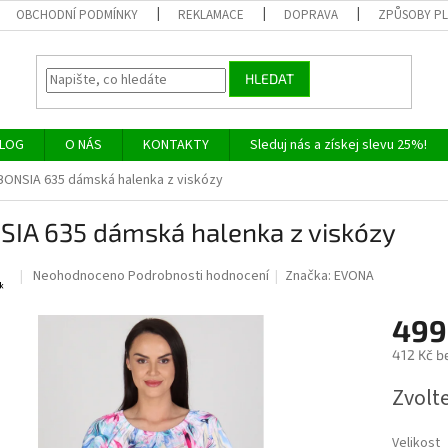
OBCHODNÍ PODMÍNKY
REKLAMACE
DOPRAVA
ZPŮSOBY P
HLEDAT
LOG
O NÁS
KONTAKTY
Sleduj nás a získej slevu 25%!
BONSIA 635 dámská halenka z viskózy
SIA 635 dámská halenka z viskózy
Průměrné
Neohodnoceno
Podrobnosti hodnocení
Značka:
EVONA
hodnocení
produktu
499
je
0,0
412 Kč b
z
Měrná
5
Zvolt
cena:
hvězdiček.
Velikost