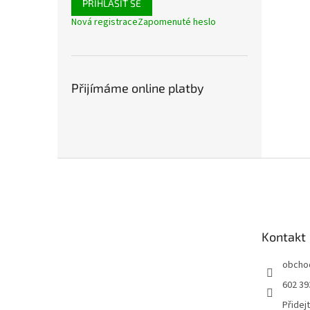
PŘIHLÁSIT SE
Nová registrace
Zapomenuté heslo
Přijímáme online platby
Z
á
p
a
t
Kontakt
í
obcho
602 39
Přidej