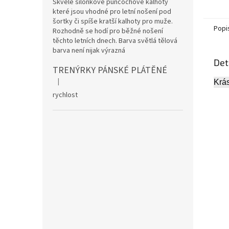
Skvělé silonkové punčochové kalhoty
které jsou vhodné pro letní nošení pod
šortky či spíše kratší kalhoty pro muže.
Popi
Rozhodně se hodí pro běžné nošení
těchto letních dnech. Barva světlá tělová
barva není nijak výrazná
Det
TRENÝRKY PÁNSKÉ PLÁTĚNÉ
|
Krás
Hodnocení produktu je 5 z 5 hvězdiček.
rychlost