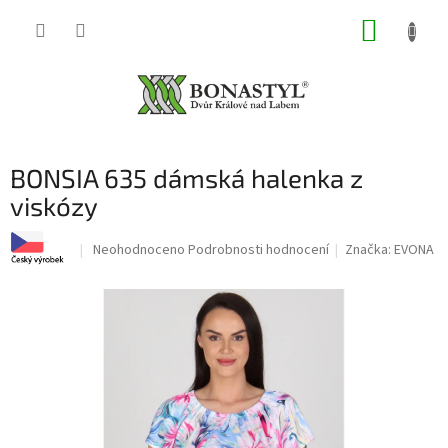
Přejít
NÁKUP
na
obsah
KOŠÍK
BONSIA 635 dámská halenka z
viskózy
Průměrné
Neohodnoceno
Podrobnosti hodnocení
Značka:
EVONA
hodnocení
produktu
je
0,0
z
5
hvězdiček.