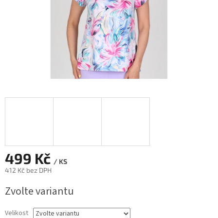
499 Kč
/ KS
412 Kč bez DPH
Měrná
Zvolte variantu
cena:
Velikost