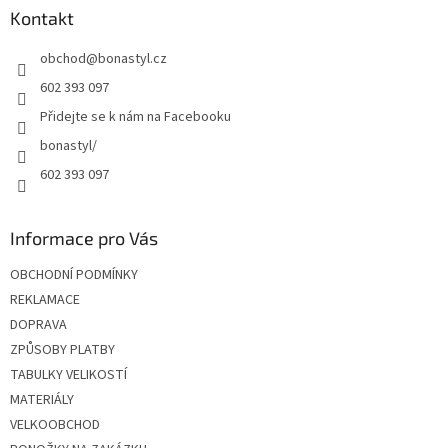
a
Kontakt
t
obchod
@
bonastyl.cz
í
602 393 097
Přidejte se k nám na Facebooku
bonastyl/
602 393 097
Informace pro Vás
OBCHODNÍ PODMÍNKY
REKLAMACE
DOPRAVA
ZPŮSOBY PLATBY
TABULKY VELIKOSTÍ
MATERIÁLY
VELKOOBCHOD