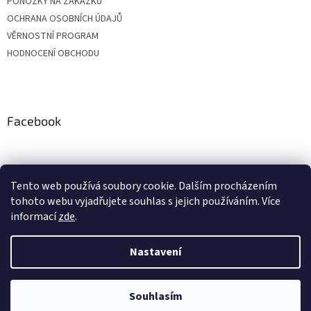
PONOŽKY NA ZAKÁZKU
OCHRANA OSOBNÍCH ÚDAJŮ
VĚRNOSTNÍ PROGRAM
HODNOCENÍ OBCHODU
Facebook
Tento web používá soubory cookie. Dalším procházením
tohoto webu vyjadřujete souhlas s jejich používáním. Více
informací
zde
.
Nastavení
Vytvořil Shoptet
Vážení zákazníci, z důvodu čerpání dovolených budou objednávky
přijaté v období od 20. do 24. července expedovány po 28. 7. Zároveň si
Vás dovolujeme upozornit, že v průběhu letních prázdnin může být
expedice o pár dní prodloužena. Děkujeme Vám za pochopení a
Souhlasím
Copyright 2026
BONASTYL
. Všechna práva vyhrazena.
přejeme krásné léto:)