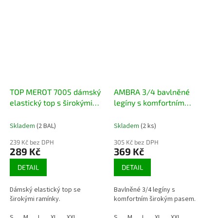
TOP MEROT 7005 dámský
AMBRA 3/4 bavlněné
elastický top s širokými
legíny s komfortním
ramínky
širokým pasem
Skladem
(2 BAL)
Skladem
(2 ks)
239 Kč bez DPH
305 Kč bez DPH
289 Kč
369 Kč
DETAIL
DETAIL
Dámský elastický top se
Bavlněné 3/4 legíny s
širokými ramínky.
komfortním širokým pasem.
S
M
L
XL
XXL
S
M
L
XL
XXL