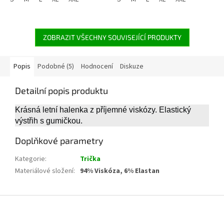
ZOBRAZIT VŠECHNY SOUVISEJÍCÍ PRODUKTY
Popis
Podobné (5)
Hodnocení
Diskuze
Detailní popis produktu
Krásná letní halenka z příjemné viskózy. Elastický
výstřih s gumičkou.
Doplňkové parametry
Kategorie
:
Trička
Materiálové složení
:
94% Viskóza, 6% Elastan
Z
á
p