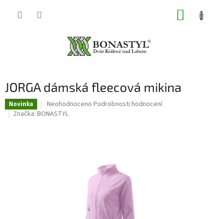
Přejít
NÁKUP
na
obsah
KOŠÍK
JORGA dámská fleecová mikina
Průměrné
Neohodnoceno
Podrobnosti hodnocení
Novinka
hodnocení
Značka:
BONASTYL
produktu
je
0,0
z
5
hvězdiček.