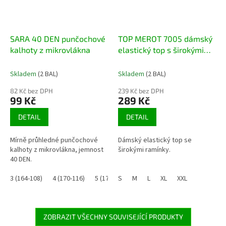
SARA 40 DEN punčochové
TOP MEROT 7005 dámský
kalhoty z mikrovlákna
elastický top s širokými
ramínky
Skladem
(2 BAL)
Skladem
(2 BAL)
82 Kč bez DPH
239 Kč bez DPH
99 Kč
289 Kč
DETAIL
DETAIL
Mírně průhledné punčochové
Dámský elastický top se
kalhoty z mikrovlákna, jemnost
širokými ramínky.
40 DEN.
3 (164-108)
4 (170-116)
5 (176-124)
S
M
L
XL
XXL
ZOBRAZIT VŠECHNY SOUVISEJÍCÍ PRODUKTY