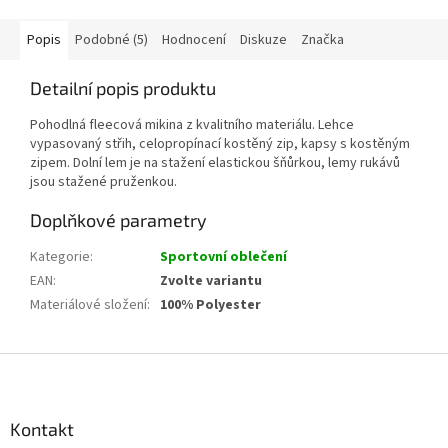
Popis
Podobné (5)
Hodnocení
Diskuze
Značka
Detailní popis produktu
Pohodlná fleecová mikina z kvalitního materiálu. Lehce
vypasovaný střih, celopropínací kostěný zip, kapsy s kostěným
zipem. Dolní lem je na stažení elastickou šňůrkou, lemy rukávů
jsou stažené pruženkou.
Doplňkové parametry
Kategorie
:
Sportovní oblečení
EAN
:
Zvolte variantu
Materiálové složení
:
100% Polyester
Z
á
p
a
Kontakt