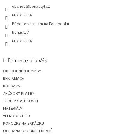
t
obchod
@
bonastyl.cz
í
602 393 097
Přidejte se k nám na Facebooku
bonastyl/
602 393 097
Informace pro Vás
OBCHODNÍ PODMÍNKY
REKLAMACE
DOPRAVA
ZPŮSOBY PLATBY
TABULKY VELIKOSTÍ
MATERIÁLY
VELKOOBCHOD
PONOŽKY NA ZAKÁZKU
OCHRANA OSOBNÍCH ÚDAJŮ