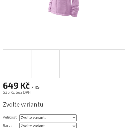
649 Kč
/ KS
536 Kč bez DPH
Měrná
Zvolte variantu
cena:
Velikost
Barva