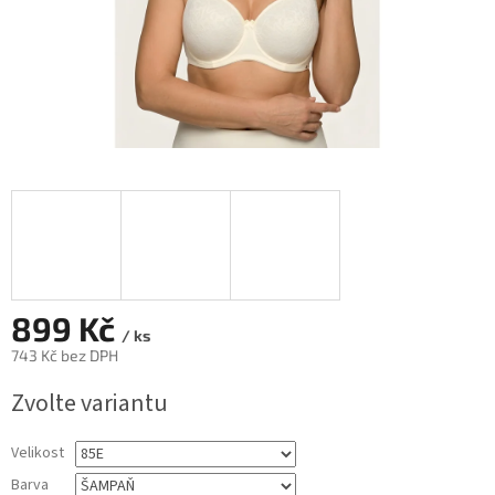
899 Kč
/ ks
743 Kč bez DPH
Měrná
Zvolte variantu
cena:
Velikost
Barva