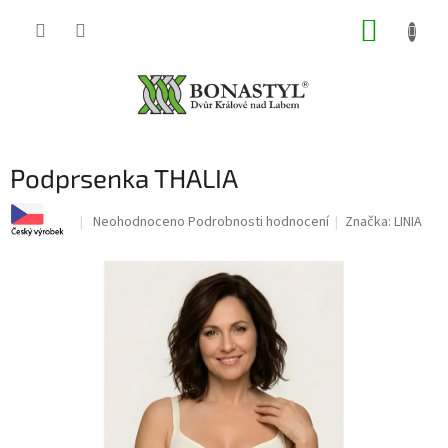
Přejít
NÁKUP
na
obsah
KOŠÍK
Podprsenka THALIA
Průměrné
Neohodnoceno
Podrobnosti hodnocení
Značka:
LINIA
hodnocení
produktu
je
0,0
z
5
hvězdiček.