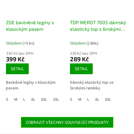
ZOE bavlněné legíny s
TOP MEROT 7005 dámský
klasickým pasem
elastický top s širokými
ramínky
Skladem
(>5 ks)
Skladem
(2 BAL)
330 Kč bez DPH
239 Kč bez DPH
399 Kč
289 Kč
DETAIL
DETAIL
Bavlněné legíny s klasickým
Dámský elastický top se
pasem.
širokými ramínky.
S
M
L
XL
XXL
3XL
S
M
L
XL
XXL
ZOBRAZIT VŠECHNY SOUVISEJÍCÍ PRODUKTY