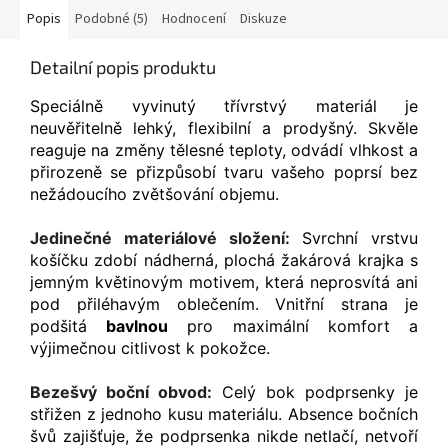
Popis
Podobné (5)
Hodnocení
Diskuze
Detailní popis produktu
Speciálně vyvinutý třívrstvý materiál je
neuvěřitelně lehký, flexibilní a prodyšný. Skvěle
reaguje na změny tělesné teploty, odvádí vlhkost a
přirozeně se přizpůsobí tvaru vašeho poprsí bez
nežádoucího zvětšování objemu.
Jedinečné materiálové složení:
Svrchní vrstvu
košíčku zdobí nádherná, plochá žakárová krajka s
jemným květinovým motivem, která neprosvítá ani
pod přiléhavým oblečením. Vnitřní strana je
podšitá
bavlnou
pro maximální komfort a
výjimečnou citlivost k pokožce.
Bezešvý boční obvod:
Celý bok podprsenky je
střižen z jednoho kusu materiálu. Absence bočních
švů zajišťuje, že podprsenka nikde netlačí, netvoří