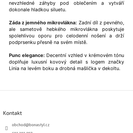
nevzhledné záhyby pod oblečením a vytváří
dokonale hladkou siluetu.
Záda z jemného mikrovlákna:
Zadní díl z pevného,
ale sametově hebkého mikrovlákna poskytuje
spolehlivou oporu pro celodenní nošení a drží
podprsenku přesně na svém místě.
Punc elegance:
Decentní vzhled v krémovém tónu
doplňuje luxusní kovový detail s logem značky
Linia na levém boku a drobná mašlička v dekoltu.
Z
á
p
a
Kontakt
t
obchod
@
bonastyl.cz
í