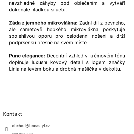
nevzhledné záhyby pod oblečením a vytváří
dokonale hladkou siluetu.
Záda z jemného mikrovlákna:
Zadní díl z pevného,
ale sametově hebkého mikrovlákna poskytuje
spolehlivou oporu pro celodenní nošení a drží
podprsenku přesně na svém místě.
Punc elegance:
Decentní vzhled v krémovém tónu
doplňuje luxusní kovový detail s logem značky
Linia na levém boku a drobná mašlička v dekoltu.
Z
á
p
a
Kontakt
t
obchod
@
bonastyl.cz
í