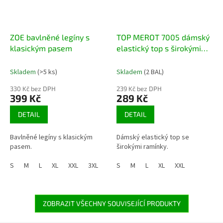
ZOE bavlněné legíny s
TOP MEROT 7005 dámský
klasickým pasem
elastický top s širokými
ramínky
Skladem
(>5 ks)
Skladem
(2 BAL)
330 Kč bez DPH
239 Kč bez DPH
399 Kč
289 Kč
DETAIL
DETAIL
Bavlněné legíny s klasickým
Dámský elastický top se
pasem.
širokými ramínky.
S
M
L
XL
XXL
3XL
S
M
L
XL
XXL
ZOBRAZIT VŠECHNY SOUVISEJÍCÍ PRODUKTY