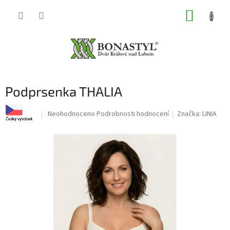
Přejít
NÁKUP
na
obsah
KOŠÍK
Podprsenka THALIA
Průměrné
Neohodnoceno
Podrobnosti hodnocení
Značka:
LINIA
hodnocení
produktu
je
0,0
z
5
hvězdiček.