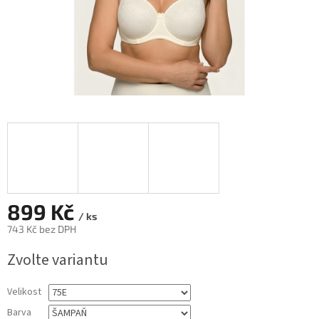
899 Kč
/ ks
743 Kč bez DPH
Měrná
Zvolte variantu
cena:
Velikost
Barva