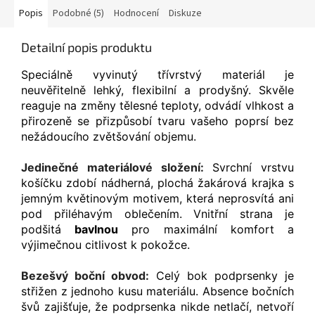
Popis
Podobné (5)
Hodnocení
Diskuze
Detailní popis produktu
Speciálně vyvinutý třívrstvý materiál je
neuvěřitelně lehký, flexibilní a prodyšný. Skvěle
reaguje na změny tělesné teploty, odvádí vlhkost a
přirozeně se přizpůsobí tvaru vašeho poprsí bez
nežádoucího zvětšování objemu.
Jedinečné materiálové složení:
Svrchní vrstvu
košíčku zdobí nádherná, plochá žakárová krajka s
jemným květinovým motivem, která neprosvítá ani
pod přiléhavým oblečením. Vnitřní strana je
podšitá
bavlnou
pro maximální komfort a
výjimečnou citlivost k pokožce.
Bezešvý boční obvod:
Celý bok podprsenky je
střižen z jednoho kusu materiálu. Absence bočních
švů zajišťuje, že podprsenka nikde netlačí, netvoří