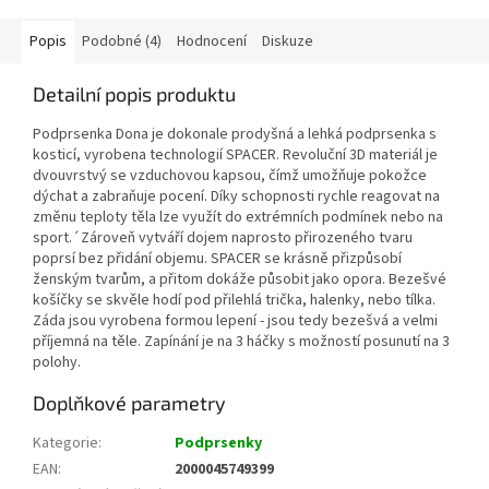
Popis
Podobné (4)
Hodnocení
Diskuze
Detailní popis produktu
Podprsenka Dona je dokonale prodyšná a lehká podprsenka s
kosticí, vyrobena technologií SPACER. Revoluční 3D materiál je
dvouvrstvý se vzduchovou kapsou, čímž umožňuje pokožce
dýchat a zabraňuje pocení. Díky schopnosti rychle reagovat na
změnu teploty těla lze využít do extrémních podmínek nebo na
sport.´Zároveň vytváří dojem naprosto přirozeného tvaru
poprsí bez přidání objemu. SPACER se krásně přizpůsobí
ženským tvarům, a přitom dokáže působit jako opora. Bezešvé
košíčky se skvěle hodí pod přilehlá trička, halenky, nebo tílka.
Záda jsou vyrobena formou lepení - jsou tedy bezešvá a velmi
příjemná na těle. Zapínání je na 3 háčky s možností posunutí na 3
polohy.
Doplňkové parametry
Kategorie
:
Podprsenky
EAN
:
2000045749399