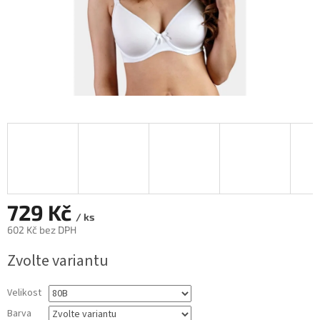
729 Kč
/ ks
602 Kč bez DPH
Měrná
Zvolte variantu
cena:
Velikost
Barva