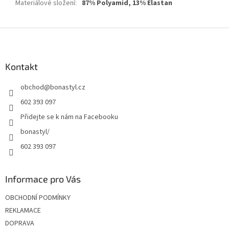
Materiálové složení
:
87% Polyamid, 13% Elastan
Z
á
p
a
Kontakt
t
obchod
@
bonastyl.cz
í
602 393 097
Přidejte se k nám na Facebooku
bonastyl/
602 393 097
Informace pro Vás
OBCHODNÍ PODMÍNKY
REKLAMACE
DOPRAVA