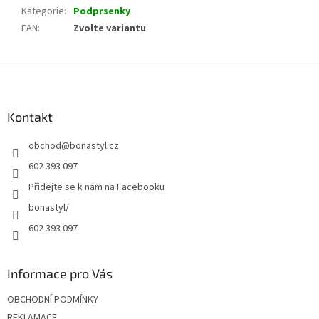
Kategorie
:
Podprsenky
EAN
:
Zvolte variantu
Z
á
p
a
Kontakt
t
obchod
@
bonastyl.cz
í
602 393 097
Přidejte se k nám na Facebooku
bonastyl/
602 393 097
Informace pro Vás
OBCHODNÍ PODMÍNKY
REKLAMACE