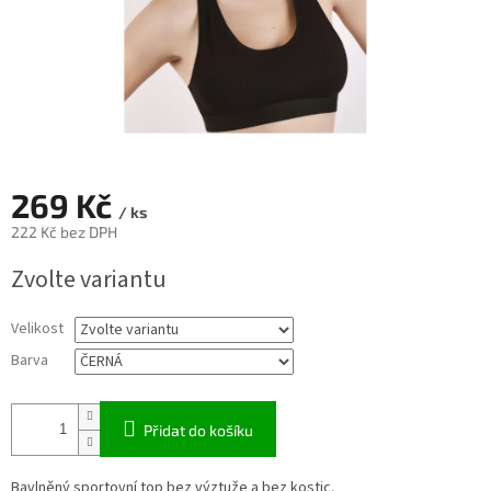
269 Kč
/ ks
222 Kč bez DPH
Měrná
Zvolte variantu
cena:
Velikost
Barva
Přidat do košíku
Bavlněný sportovní top bez výztuže a bez kostic.