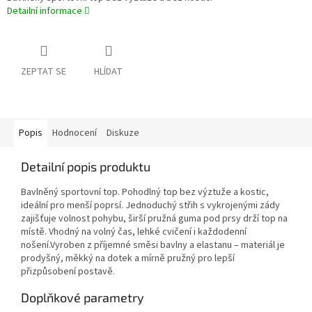
Detailní informace
ZEPTAT SE
HLÍDAT
Popis
Hodnocení
Diskuze
Detailní popis produktu
Bavlněný sportovní top. Pohodlný top bez výztuže a kostic,
ideální pro menší poprsí. Jednoduchý střih s vykrojenými zády
zajišťuje volnost pohybu, širší pružná guma pod prsy drží top na
místě. Vhodný na volný čas, lehké cvičení i každodenní
nošení.Vyroben z příjemné směsi bavlny a elastanu – materiál je
prodyšný, měkký na dotek a mírně pružný pro lepší
přizpůsobení postavě.
Doplňkové parametry