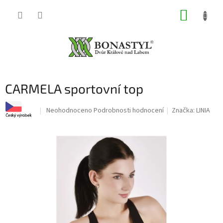
Přejít
NÁKUP
na
obsah
KOŠÍK
CARMELA sportovní top
Průměrné
Neohodnoceno
Podrobnosti hodnocení
Značka:
LINIA
hodnocení
produktu
je
0,0
z
5
hvězdiček.