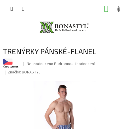
Přejít
NÁKUP
na
obsah
KOŠÍK
TRENÝRKY PÁNSKÉ-FLANEL
Průměrné
Neohodnoceno
Podrobnosti hodnocení
hodnocení
Značka:
BONASTYL
produktu
je
0,0
z
5
hvězdiček.