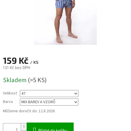
159 Kč
/ KS
131 Kč bez DPH
Měrná
Skladem
(>5 KS)
cena:
Velikost
Barva
Můžeme doručit do:
12.8.2026
Přidat do košíku