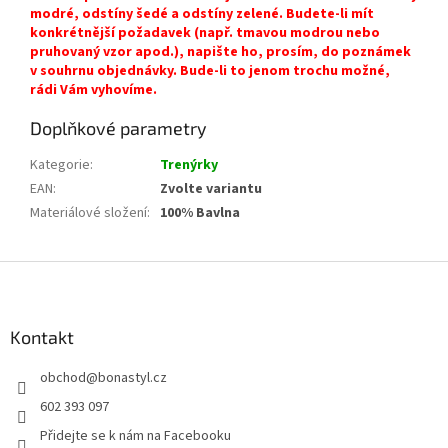
modré, odstíny šedé a odstíny zelené. Budete-li mít
konkrétnější požadavek (např. tmavou modrou nebo
pruhovaný vzor apod.), napište ho, prosím, do poznámek
v souhrnu objednávky. Bude-li to jenom trochu možné,
rádi Vám vyhovíme.
Doplňkové parametry
Kategorie
:
Trenýrky
EAN
:
Zvolte variantu
Materiálové složení
:
100% Bavlna
Z
á
p
a
Kontakt
t
obchod
@
bonastyl.cz
í
602 393 097
Přidejte se k nám na Facebooku