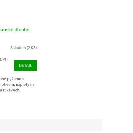
pánské dlouhé
Skladem
(2 KS)
 DPH
DETAIL
ouhé pyžamo s
otivem, náplety na
 a rukávech.
U 39-42)
29-31 (EU 43-47)