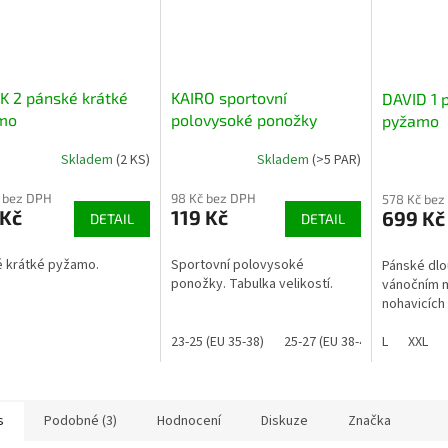
K 2 pánské krátké
KAIRO sportovní
DAVID 1 
mo
polovysoké ponožky
pyžamo
Skladem
(2 KS)
Skladem
(>5 PAR)
 bez DPH
98 Kč bez DPH
578 Kč bez
 Kč
119 Kč
699 Kč
DETAIL
DETAIL
 krátké pyžamo.
Sportovní polovysoké
Pánské dl
ponožky. Tabulka velikostí.
vánočním m
nohavicích
23-25 (EU 35-38)
25-27 (EU 38-41)
L
26-28 (E
XXL
s
Podobné (3)
Hodnocení
Diskuze
Značka