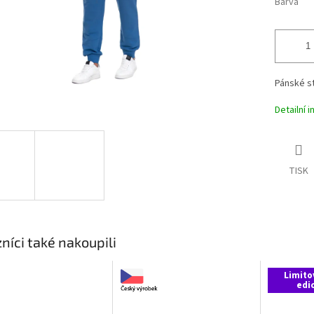
Barva
Pánské st
Detailní 
TISK
níci také nakoupili
Limito
edi