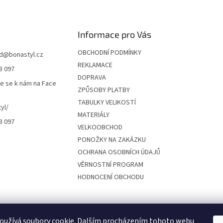
Informace pro Vás
OBCHODNÍ PODMÍNKY
d
@
bonastyl.cz
REKLAMACE
3 097
DOPRAVA
te se k nám na Face
ZPŮSOBY PLATBY
TABULKY VELIKOSTÍ
yl/
MATERIÁLY
3 097
VELKOOBCHOD
PONOŽKY NA ZAKÁZKU
OCHRANA OSOBNÍCH ÚDAJŮ
VĚRNOSTNÍ PROGRAM
HODNOCENÍ OBCHODU
oužívá soubory cookie. Dalším procházením tohoto webu