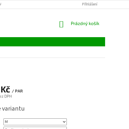
LATBY
TABULKY VELIKOSTÍ
MATERIÁLY
Přihlášení
VELKOOBCHOD
NÁKUPNÍ
Prázdný košík
KOŠÍK
 Kč
/ PAR
ez DPH
e variantu