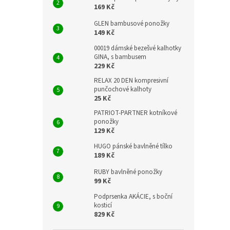
169 Kč
GLEN bambusové ponožky
149 Kč
00019 dámské bezešvé kalhotky
GINA, s bambusem
229 Kč
RELAX 20 DEN kompresivní
punčochové kalhoty
25 Kč
PATRIOT-PARTNER kotníkové
ponožky
129 Kč
HUGO pánské bavlněné tílko
189 Kč
RUBY bavlněné ponožky
99 Kč
Podprsenka AKÁCIE, s boční
kosticí
829 Kč