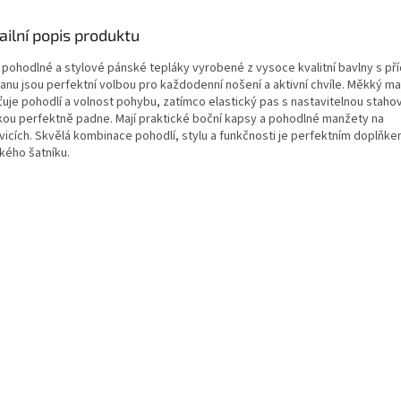
ailní popis produktu
 pohodlné a stylové pánské tepláky vyrobené z vysoce kvalitní bavlny s p
anu jsou perfektní volbou pro každodenní nošení a aktivní chvíle. Měkký ma
ťuje pohodlí a volnost pohybu, zatímco elastický pas s nastavitelnou staho
kou perfektně padne. Mají praktické boční kapsy a pohodlné manžety na
vicích. Skvělá kombinace pohodlí, stylu a funkčnosti je perfektním doplňk
kého šatníku.