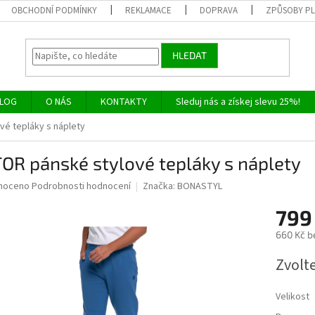
OBCHODNÍ PODMÍNKY
REKLAMACE
DOPRAVA
ZPŮSOBY P
HLEDAT
LOG
O NÁS
KONTAKTY
Sleduj nás a získej slevu 25%!
vé tepláky s náplety
OR pánské stylové tepláky s náplety
né
noceno
Podrobnosti hodnocení
Značka:
BONASTYL
ní
799
u
660 Kč b
Měrná
Zvolt
cena:
ek.
Velikost