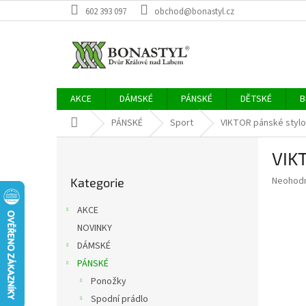
Přejít
602 393 097
obchod@bonastyl.cz
na
obsah
AKCE
DÁMSKÉ
PÁNSKÉ
DĚTSKÉ
B
Domů
PÁNSKÉ
Sport
VIKTOR pánské stylo
P
VIKT
o
Přeskočit
s
Průměr
Neohod
Kategorie
kategorie
t
hodnoce
r
produkt
AKCE
a
je
NOVINKY
0,0
n
z
DÁMSKÉ
n
5
í
PÁNSKÉ
hvězdič
p
Ponožky
a
Spodní prádlo