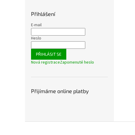
Přihlášení
E-mail
Heslo
PŘIHLÁSIT SE
Nová registrace
Zapomenuté heslo
Přijímáme online platby
Z
á