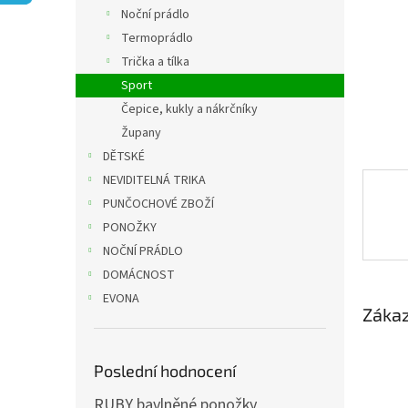
n
Noční prádlo
e
Termoprádlo
l
Trička a tílka
Sport
Čepice, kukly a nákrčníky
Župany
DĚTSKÉ
NEVIDITELNÁ TRIKA
PUNČOCHOVÉ ZBOŽÍ
PONOŽKY
NOČNÍ PRÁDLO
DOMÁCNOST
EVONA
Zákaz
Poslední hodnocení
RUBY bavlněné ponožky