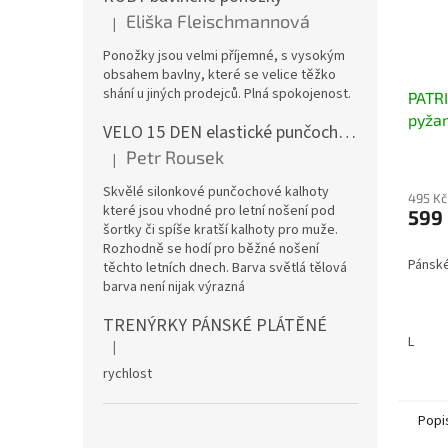
Eliška Fleischmannová
|
Hodnocení produktu je 5 z 5 hvězdiček.
Ponožky jsou velmi příjemné, s vysokým
obsahem bavlny, které se velice těžko
shání u jiných prodejců. Plná spokojenost.
PATRI
pyža
VELO 15 DEN elastické punčochové kalhoty
Petr Rousek
|
Hodnocení produktu je 5 z 5 hvězdiček.
Skvělé silonkové punčochové kalhoty
495 Kč
které jsou vhodné pro letní nošení pod
599
šortky či spíše kratší kalhoty pro muže.
Rozhodně se hodí pro běžné nošení
Pánské
těchto letních dnech. Barva světlá tělová
barva není nijak výrazná
TRENÝRKY PÁNSKÉ PLÁTĚNÉ
L
|
Hodnocení produktu je 5 z 5 hvězdiček.
rychlost
Popi