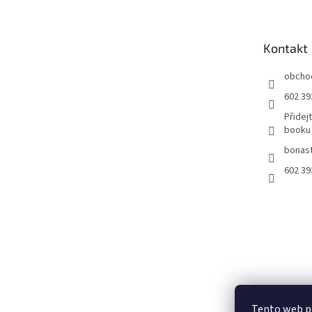
p
a
t
Kontakt
í
obcho
602 39
Přidej
booku
bonast
602 39
Tento web p