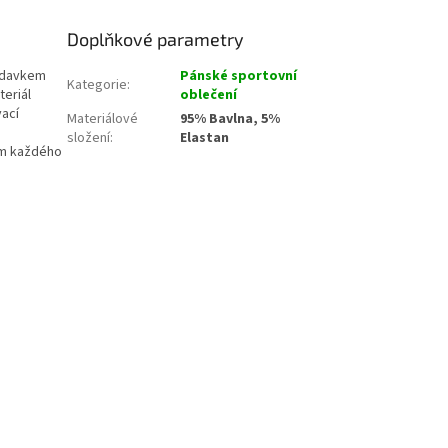
Doplňkové parametry
řídavkem
Pánské sportovní
Kategorie
:
teriál
oblečení
vací
Materiálové
95% Bavlna, 5%
složení
:
Elastan
em každého