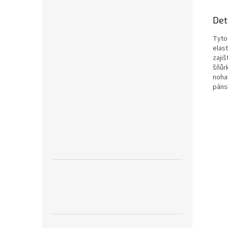
Det
Tyto
elast
zajiš
šňůr
noha
páns