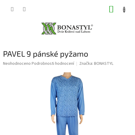
Přejít
NÁKUP
na
obsah
KOŠÍK
PAVEL 9 pánské pyžamo
Průměrné
Neohodnoceno
Podrobnosti hodnocení
Značka:
BONASTYL
hodnocení
produktu
je
0,0
z
5
hvězdiček.