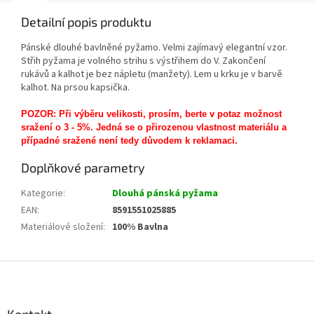
Detailní popis produktu
Pánské dlouhé bavlněné pyžamo. Velmi zajímavý elegantní vzor.
Střih pyžama je volného strihu s výstřihem do V. Zakončení
rukávů a kalhot je bez nápletu (manžety). Lem u krku je v barvě
kalhot. Na prsou kapsička.
POZOR: Při výběru velikosti, prosím, berte v potaz možnost
sražení o 3 - 5%. Jedná se o přirozenou vlastnost materiálu a
případné sražené není tedy důvodem k reklamaci.
Doplňkové parametry
Kategorie
:
Dlouhá pánská pyžama
EAN
:
8591551025885
Materiálové složení
:
100% Bavlna
Z
á
p
a
Kontakt