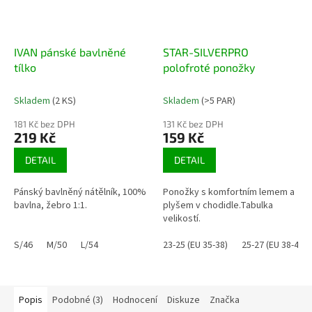
IVAN pánské bavlněné
STAR-SILVERPRO
tílko
polofroté ponožky
Skladem
(2 KS)
Skladem
(>5 PAR)
181 Kč bez DPH
131 Kč bez DPH
219 Kč
159 Kč
DETAIL
DETAIL
Pánský bavlněný nátělník, 100%
Ponožky s komfortním lemem a
bavlna, žebro 1:1.
plyšem v chodidle.Tabulka
velikostí.
S/46
M/50
L/54
23-25 (EU 35-38)
25-27 (EU 38-41)
Popis
Podobné (3)
Hodnocení
Diskuze
Značka