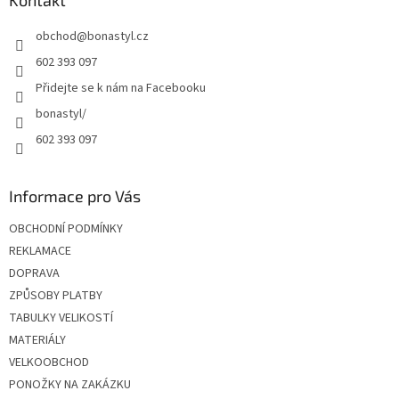
t
obchod
@
bonastyl.cz
í
602 393 097
Přidejte se k nám na Facebooku
bonastyl/
602 393 097
Informace pro Vás
OBCHODNÍ PODMÍNKY
REKLAMACE
DOPRAVA
ZPŮSOBY PLATBY
TABULKY VELIKOSTÍ
MATERIÁLY
VELKOOBCHOD
PONOŽKY NA ZAKÁZKU