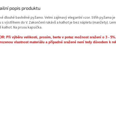
ailní popis produktu
ké dlouhé bavlněné pyžamo. Velmi zajímavý elegantní vzor. Střih pyžama je
u s výstřihem do V. Zakončení rukávů a kalhot je bez nápletu (manžety). Lem 
ě kalhot. Na prsou kapsička.
R: Při výběru velikosti, prosím, berte v potaz možnost sražení o 3 - 5%
irozenou vlastnost materiálu a případné sražené není tedy důvodem k re