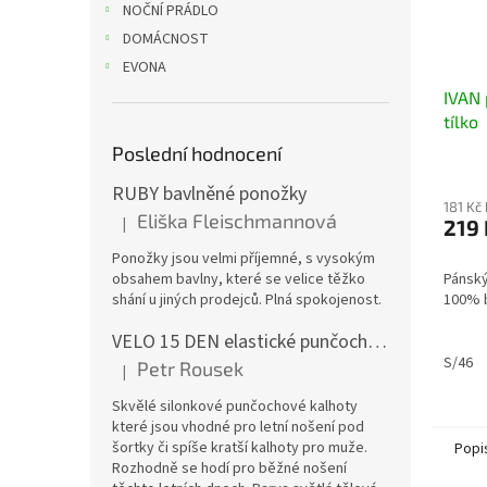
NOČNÍ PRÁDLO
DOMÁCNOST
EVONA
IVAN
tílko
Poslední hodnocení
RUBY bavlněné ponožky
181 Kč
Eliška Fleischmannová
|
219 
Hodnocení produktu je 5 z 5 hvězdiček.
Ponožky jsou velmi příjemné, s vysokým
obsahem bavlny, které se velice těžko
Pánský
shání u jiných prodejců. Plná spokojenost.
100% b
VELO 15 DEN elastické punčochové kalhoty
S/46
Petr Rousek
|
Hodnocení produktu je 5 z 5 hvězdiček.
Skvělé silonkové punčochové kalhoty
které jsou vhodné pro letní nošení pod
šortky či spíše kratší kalhoty pro muže.
Popi
Rozhodně se hodí pro běžné nošení