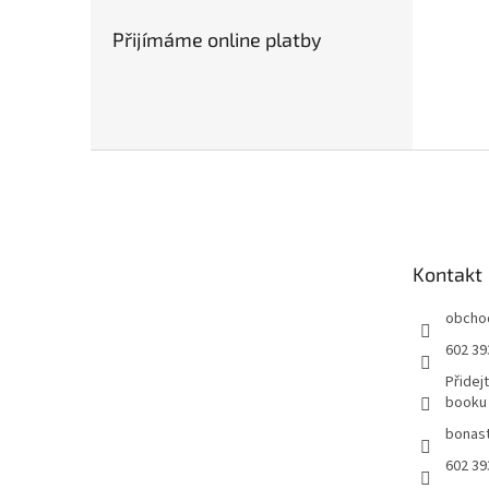
Přijímáme online platby
Z
á
p
a
t
Kontakt
í
obcho
602 39
Přidej
booku
bonast
602 39