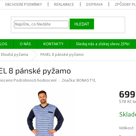
OBCHODNÍ PODMÍNKY
REKLAMACE
DOPRAVA
ZPŮSOBY P
HLEDAT
LOG
O NÁS
KONTAKTY
Sleduj nás a získej slevu 25%!
Dlouhá pyžama
PAVEL 8 pánské pyžamo
EL 8 pánské pyžamo
né
noceno
Podrobnosti hodnocení
Značka:
BONASTYL
ní
699
u
578 Kč b
Měrná
Skla
cena:
ek.
Velikost