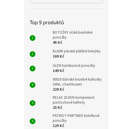
Top 9 produktů
BOTOŽKY nízké bavlněné
ponožky
45 Kč
KLASIK pánské plátěné trenýrky
169 Kč
GLEN bambusové ponožky
149 Kč
00019 dámské bezešvé kalhotky
GINA, s bambusem
229 Kč
RELAX 20 DEN kompresivní
punčochové kalhoty
25 Kč
PATRIOT-PARTNER kotníkové
ponožky
129 Kč