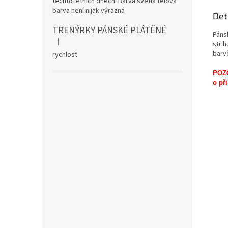
těchto letních dnech. Barva světlá tělová
barva není nijak výrazná
Det
TRENÝRKY PÁNSKÉ PLÁTĚNÉ
Páns
|
strih
Hodnocení produktu je 5 z 5 hvězdiček.
barv
rychlost
POZO
o př