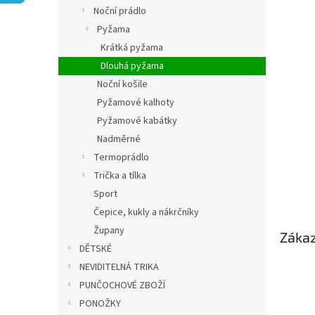
n
Noční prádlo
e
Pyžama
l
Krátká pyžama
Dlouhá pyžama
Noční košile
Pyžamové kalhoty
Pyžamové kabátky
Nadměrné
Termoprádlo
Trička a tílka
Sport
Čepice, kukly a nákrčníky
Župany
Zákaz
DĚTSKÉ
NEVIDITELNÁ TRIKA
PUNČOCHOVÉ ZBOŽÍ
PONOŽKY