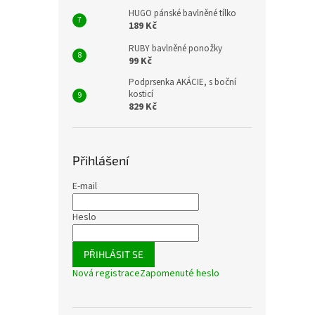
HUGO pánské bavlněné tílko
189 Kč
RUBY bavlněné ponožky
99 Kč
Podprsenka AKÁCIE, s boční
kosticí
829 Kč
Přihlášení
E-mail
Heslo
PŘIHLÁSIT SE
Nová registrace
Zapomenuté heslo