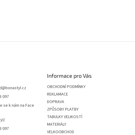
Informace pro Vás
OBCHODNÍ PODMÍNKY
d
@
bonastyl.cz
REKLAMACE
3 097
DOPRAVA
te se k nám na Face
ZPŮSOBY PLATBY
TABULKY VELIKOSTÍ
yl/
MATERIÁLY
3 097
VELKOOBCHOD