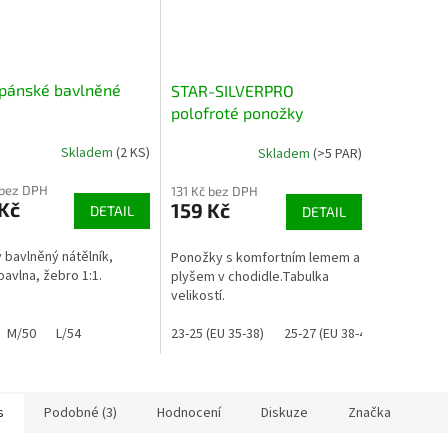
 pánské bavlněné
STAR-SILVERPRO
polofroté ponožky
Skladem
(2 KS)
Skladem
(>5 PAR)
 bez DPH
131 Kč bez DPH
Kč
159 Kč
DETAIL
DETAIL
 bavlněný nátělník,
Ponožky s komfortním lemem a
avlna, žebro 1:1.
plyšem v chodidle.Tabulka
velikostí.
M/50
L/54
23-25 (EU 35-38)
25-27 (EU 38-41)
26-28 (E
s
Podobné (3)
Hodnocení
Diskuze
Značka