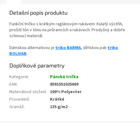
Detailní popis produktu
Funkční tričko s krátkým raglánovým rukávem. Kulatý výstřih,
prošití tón v tónu na průramcích a rukávech. Prodyšný a dobře
schnoucí materiál.
Dámskou alternativou je
triko BARMA
, dětskou pak
triko
BOLIVAR
.
Doplňkové parametry
Kategorie
:
Pánská trička
EAN
:
8591551025069
Materiálové složení
:
100% Polyester
Provedení
:
Krátké
Gramáž
:
135 g/m2
Z
á
p