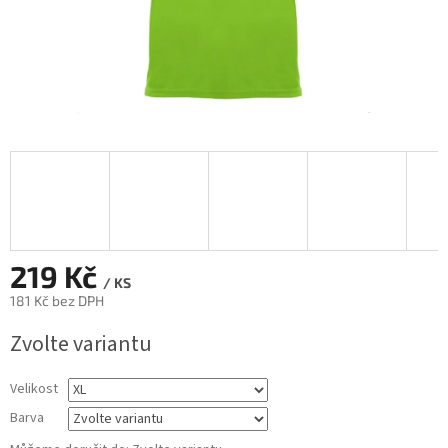
219 Kč
/ KS
181 Kč bez DPH
Měrná
Zvolte variantu
cena:
Velikost
Barva