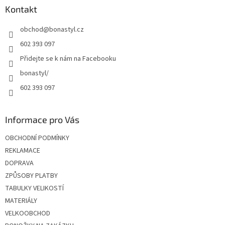
a
Kontakt
t
obchod
@
bonastyl.cz
í
602 393 097
Přidejte se k nám na Facebooku
bonastyl/
602 393 097
Informace pro Vás
OBCHODNÍ PODMÍNKY
REKLAMACE
DOPRAVA
ZPŮSOBY PLATBY
TABULKY VELIKOSTÍ
MATERIÁLY
VELKOOBCHOD