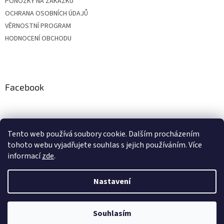
PONOŽKY NA ZAKÁZKU
OCHRANA OSOBNÍCH ÚDAJŮ
VĚRNOSTNÍ PROGRAM
HODNOCENÍ OBCHODU
Facebook
Tento web používá soubory cookie. Dalším procházením
tohoto webu vyjadřujete souhlas s jejich používáním. Více
informací
zde
.
Nastavení
Vytvořil Shoptet
Vážení zákazníci, z důvodu čerpání dovolených budou objednávky
přijaté v období od 20. do 24. července expedovány po 28. 7. Zároveň si
Vás dovolujeme upozornit, že v průběhu letních prázdnin může být
expedice o pár dní prodloužena. Děkujeme Vám za pochopení a
Souhlasím
Copyright 2026
BONASTYL
. Všechna práva vyhrazena.
přejeme krásné léto:)