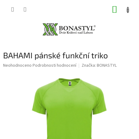
Přejít
NÁKUP
na
obsah
KOŠÍK
BAHAMI pánské funkční triko
Průměrné
Neohodnoceno
Podrobnosti hodnocení
Značka:
BONASTYL
hodnocení
produktu
je
0,0
z
5
hvězdiček.