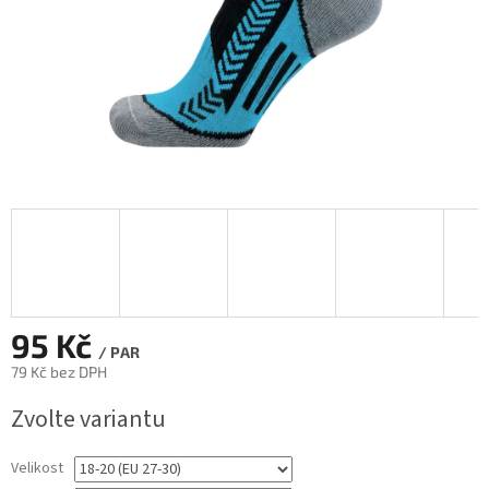
95 Kč
/ PAR
79 Kč bez DPH
Měrná
Zvolte variantu
cena:
Velikost