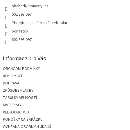
t
obchod
@
bonastyl.cz
í
602 393 097
Přidejte se k nám na Facebooku
bonastyl/
602 393 097
Informace pro Vás
OBCHODNÍ PODMÍNKY
REKLAMACE
DOPRAVA
ZPŮSOBY PLATBY
TABULKY VELIKOSTÍ
MATERIÁLY
VELKOOBCHOD
PONOŽKY NA ZAKÁZKU
OCHRANA OSOBNÍCH ÚDAJŮ