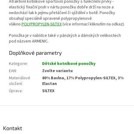
Atraktivní kotníkové sportovní ponožky s funkčními prvky -
elastický fixační pruh v nártu ponožku dobře drží na noze a
nedochází tak k jejímu přetáčení či sjíždění v botě. Ponožky
obsahují speciálně upravené polypropylenové
vlákno
POLYPROPYLEN-SILTEX
(více informací kliknutím na odkaz).
Ponožka je v nabídce také v pánských a dámských velikostech
pod názvem ARMENIC.
Doplňkové parametry
Kategorie
:
Dětské kotníkové ponožky
EAN
:
Zvolte variantu
Materiálové
80% Bavlna, 17% Polypropylen-SILTEX, 3%
složení
:
Elastan
Úprava
:
SILTEX
Z
á
p
a
Kontakt