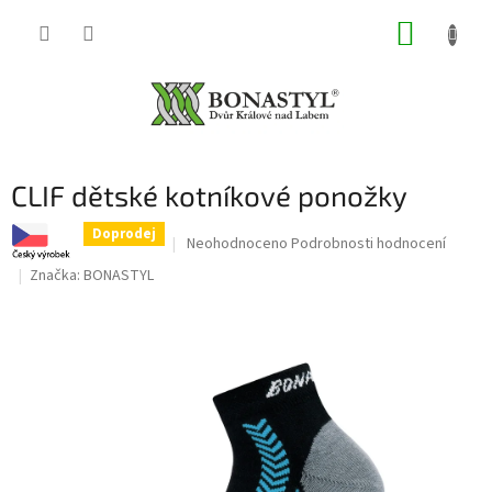
Přejít
NÁKUP
na
obsah
KOŠÍK
CLIF dětské kotníkové ponožky
Doprodej
Průměrné
Neohodnoceno
Podrobnosti hodnocení
hodnocení
Značka:
BONASTYL
produktu
je
0,0
z
5
hvězdiček.