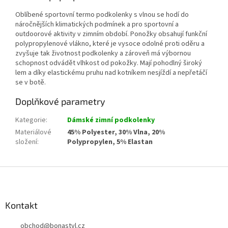
Oblíbené sportovní termo podkolenky s vlnou se hodí do
náročnějších klimatických podmínek a pro sportovní a
outdoorové aktivity v zimním období. Ponožky obsahují funkční
polypropylenové vlákno, které je vysoce odolné proti oděru a
zvyšuje tak životnost podkolenky a zároveň má výbornou
schopnost odvádět vlhkost od pokožky. Mají pohodlný široký
lem a díky elastickému pruhu nad kotníkem nesjíždí a nepřetáčí
se v botě.
Doplňkové parametry
Kategorie
:
Dámské zimní podkolenky
Materiálové
45% Polyester, 30% Vlna, 20%
složení
:
Polypropylen, 5% Elastan
Z
á
p
a
Kontakt
t
obchod
@
bonastyl.cz
í