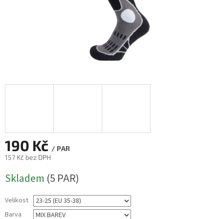
190 Kč
/ PAR
157 Kč bez DPH
Měrná
Skladem
(5 PAR)
cena:
Velikost
Barva