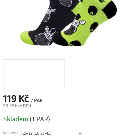
119 Kč
/ PAR
98 Kč bez DPH
Měrná
Skladem
(1 PAR)
cena:
Velikost