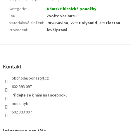
Kategorie
:
Dámské klasické ponožky
EAN
:
Zvolte variantu
Materiálové složení
:
70% Bavlna, 27% Polyamid, 3% Elastan
Provedení
:
levá/pravá
Z
á
p
a
Kontakt
t
obchod
@
bonastyl.cz
í
602 393 097
Přidejte se k nám na Facebooku
bonastyl/
602 393 097
Informace pro Vás