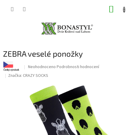
Přejít
NÁKUP
na
obsah
KOŠÍK
ZEBRA veselé ponožky
Průměrné
Neohodnoceno
Podrobnosti hodnocení
hodnocení
Značka:
CRAZY SOCKS
produktu
je
0,0
z
5
hvězdiček.