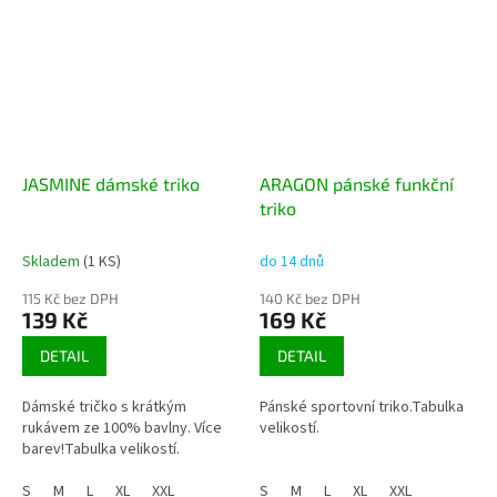
JASMINE dámské triko
ARAGON pánské funkční
triko
Skladem
(1 KS)
do 14 dnů
115 Kč bez DPH
140 Kč bez DPH
139 Kč
169 Kč
DETAIL
DETAIL
Dámské tričko s krátkým
Pánské sportovní triko.Tabulka
rukávem ze 100% bavlny. Více
velikostí.
barev!Tabulka velikostí.
S
M
L
XL
XXL
S
M
L
XL
XXL