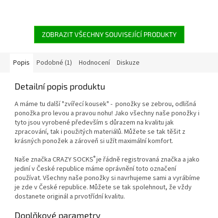
ZOBRAZIT VŠECHNY SOUVISEJÍCÍ PRODUKTY
Popis
Podobné (1)
Hodnocení
Diskuze
Detailní popis produktu
A máme tu další "zvířecí kousek" - ponožky se zebrou, odlišná
ponožka pro levou a pravou nohu! Jako všechny naše ponožky i
tyto jsou vyrobené především s důrazem na kvalitu jak
zpracování, tak i použitých materiálů. Můžete se tak těšit z
krásných ponožek a zároveň si užít maximální komfort.
®
Naše značka CRAZY SOCKS
je řádně registrovaná značka a jako
jediní v České republice máme oprávnění toto označení
používat. Všechny naše ponožky si navrhujeme sami a vyrábíme
je zde v České republice. Můžete se tak spolehnout, že vždy
dostanete originál a prvotřídní kvalitu.
Doplňkové parametry