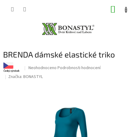
Přejít
NÁKUP
na
obsah
KOŠÍK
BRENDA dámské elastické triko
Průměrné
Neohodnoceno
Podrobnosti hodnocení
hodnocení
Značka:
BONASTYL
produktu
je
0,0
z
5
hvězdiček.