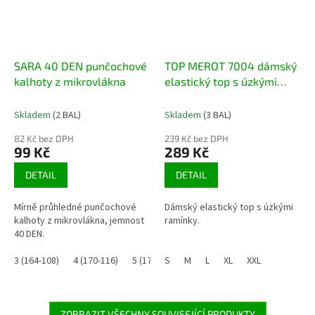
SARA 40 DEN punčochové
TOP MEROT 7004 dámský
kalhoty z mikrovlákna
elastický top s úzkými
ramínky
Skladem
(2 BAL)
Skladem
(3 BAL)
82 Kč bez DPH
239 Kč bez DPH
99 Kč
289 Kč
DETAIL
DETAIL
Mírně průhledné punčochové
Dámský elastický top s úzkými
kalhoty z mikrovlákna, jemnost
ramínky.
40 DEN.
3 (164-108)
4 (170-116)
5 (176-124)
S
M
L
XL
XXL
ZOBRAZIT VŠECHNY SOUVISEJÍCÍ PRODUKTY