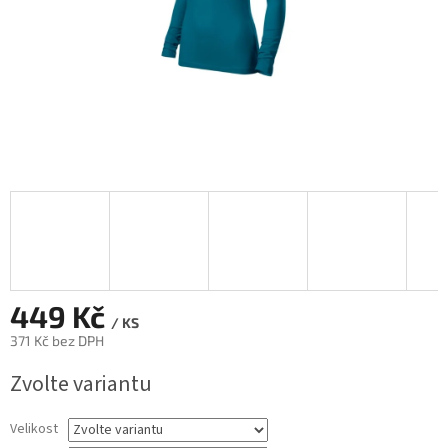
449 Kč
/ KS
371 Kč bez DPH
Měrná
Zvolte variantu
cena:
Velikost