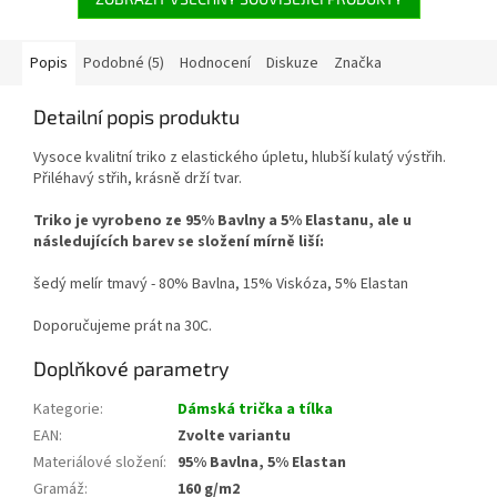
Popis
Podobné (5)
Hodnocení
Diskuze
Značka
Detailní popis produktu
Vysoce kvalitní triko z elastického úpletu, hlubší kulatý výstřih.
Přiléhavý střih, krásně drží tvar.
Triko je vyrobeno ze 95% Bavlny a 5% Elastanu, ale u
následujících barev se složení mírně liší:
šedý melír tmavý - 80% Bavlna, 15% Viskóza, 5% Elastan
Doporučujeme prát na 30C.
Doplňkové parametry
Kategorie
:
Dámská trička a tílka
EAN
:
Zvolte variantu
Materiálové složení
:
95% Bavlna, 5% Elastan
Gramáž
:
160 g/m2