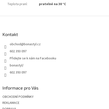
Teplota praní
:
pratelné na 30 °C
Z
á
p
a
Kontakt
t
obchod
@
bonastyl.cz
í
602 393 097
Přidejte se k nám na Facebooku
bonastyl/
602 393 097
Informace pro Vás
OBCHODNÍ PODMÍNKY
REKLAMACE