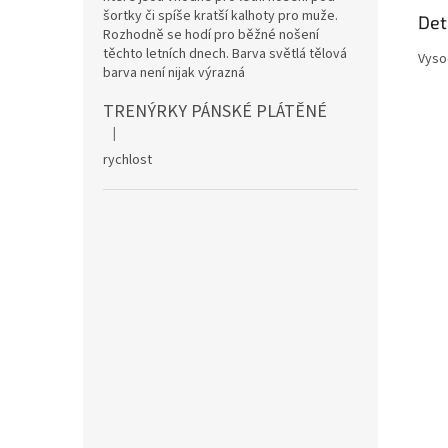
šortky či spíše kratší kalhoty pro muže.
Det
Rozhodně se hodí pro běžné nošení
těchto letních dnech. Barva světlá tělová
Vyso
barva není nijak výrazná
TRENÝRKY PÁNSKÉ PLÁTĚNÉ
|
Hodnocení produktu je 5 z 5 hvězdiček.
rychlost