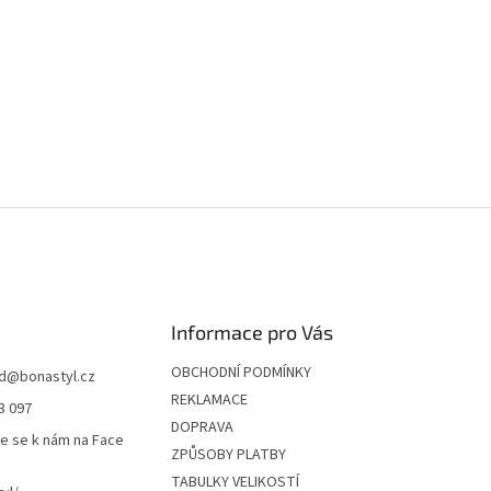
Informace pro Vás
OBCHODNÍ PODMÍNKY
d
@
bonastyl.cz
REKLAMACE
3 097
DOPRAVA
te se k nám na Face
ZPŮSOBY PLATBY
TABULKY VELIKOSTÍ