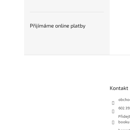
Přijímáme online platby
Z
á
p
a
t
Kontakt
í
obcho
602 39
Přidej
booku