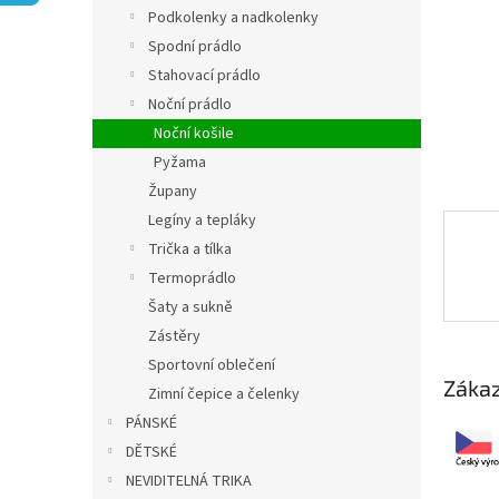
n
Podkolenky a nadkolenky
e
Spodní prádlo
l
Stahovací prádlo
Noční prádlo
Noční košile
Pyžama
Župany
Legíny a tepláky
Trička a tílka
Termoprádlo
Šaty a sukně
Zástěry
Sportovní oblečení
Zákaz
Zimní čepice a čelenky
PÁNSKÉ
DĚTSKÉ
NEVIDITELNÁ TRIKA