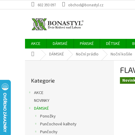
Přejít
602 393 097
obchod@bonastyl.cz
na
obsah
AKCE
DÁMSKÉ
PÁNSKÉ
DĚTSKÉ
B
Domů
DÁMSKÉ
Noční prádlo
Noční košile
P
FLAV
o
Přeskočit
s
Kategorie
kategorie
Novin
t
r
AKCE
a
NOVINKY
n
DÁMSKÉ
n
í
Ponožky
p
Punčochové kalhoty
a
Punčochy