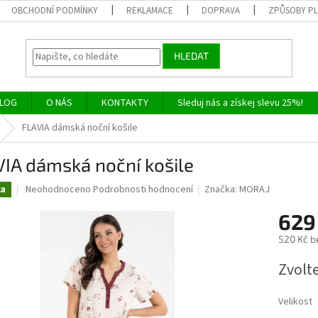
OBCHODNÍ PODMÍNKY
REKLAMACE
DOPRAVA
ZPŮSOBY P
HLEDAT
LOG
O NÁS
KONTAKTY
Sleduj nás a získej slevu 25%!
FLAVIA dámská noční košile
IA dámská noční košile
Průměrné
Neohodnoceno
Podrobnosti hodnocení
Značka:
MORAJ
ka
hodnocení
produktu
629
je
520 Kč b
0,0
z
Měrná
Zvolt
5
cena:
hvězdiček.
Velikost