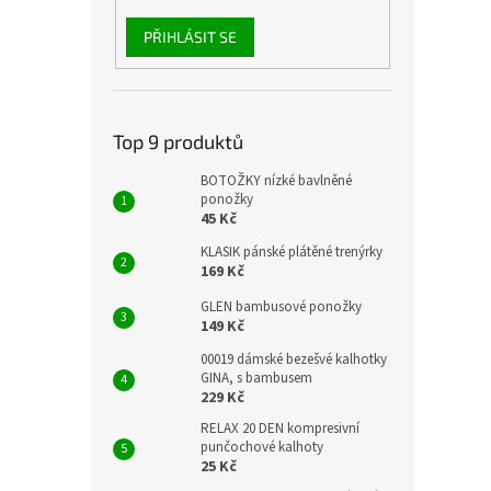
PŘIHLÁSIT SE
Top 9 produktů
BOTOŽKY nízké bavlněné
ponožky
45 Kč
KLASIK pánské plátěné trenýrky
169 Kč
GLEN bambusové ponožky
149 Kč
00019 dámské bezešvé kalhotky
GINA, s bambusem
229 Kč
RELAX 20 DEN kompresivní
punčochové kalhoty
25 Kč