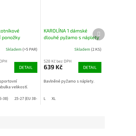
otníkové
KAROLÍNA 1 dámské
Další
produkt
í ponožky
dlouhé pyžamo s náplety
Skladem
(>5 PAR)
Skladem
(2 KS)
 DPH
528 Kč bez DPH
639 Kč
DETAIL
DETAIL
sportovní
Bavlněné pyžamo s náplety.
bulka velikostí.
5-38)
(EU 48-50)
25-27 (EU 38-41)
L
26-28 (EU 39-42)
XL
29-31 (EU 43-47)