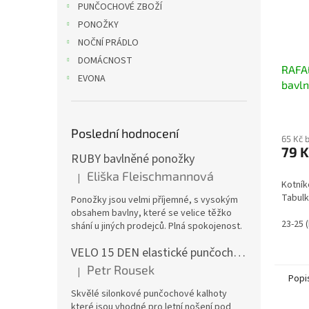
PUNČOCHOVÉ ZBOŽÍ
PONOŽKY
NOČNÍ PRÁDLO
DOMÁCNOST
RAFA
EVONA
bavl
Poslední hodnocení
65 Kč 
79 K
RUBY bavlněné ponožky
Eliška Fleischmannová
|
Hodnocení produktu je 5 z 5 hvězdiček.
Kotník
Tabulk
Ponožky jsou velmi příjemné, s vysokým
obsahem bavlny, které se velice těžko
23-25 
shání u jiných prodejců. Plná spokojenost.
VELO 15 DEN elastické punčochové kalhoty
Petr Rousek
|
Hodnocení produktu je 5 z 5 hvězdiček.
Popi
Skvělé silonkové punčochové kalhoty
které jsou vhodné pro letní nošení pod