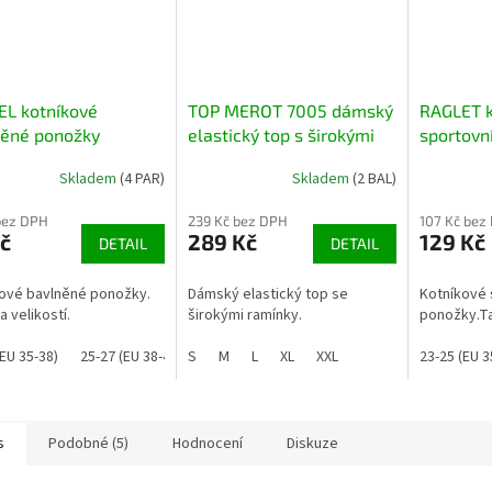
EL kotníkové
TOP MEROT 7005 dámský
RAGLET k
něné ponožky
elastický top s širokými
sportovn
ramínky
Skladem
(4 PAR)
Skladem
(2 BAL)
bez DPH
239 Kč bez DPH
107 Kč bez
č
289 Kč
129 Kč
DETAIL
DETAIL
ové bavlněné ponožky.
Dámský elastický top se
Kotníkové 
a velikostí.
širokými ramínky.
ponožky.Ta
(EU 35-38)
25-27 (EU 38-41)
S
26-28 (EU 39-42)
M
L
XL
XXL
29-31 (EU 43-47)
23-25 (EU 3
32-34 
s
Podobné (5)
Hodnocení
Diskuze