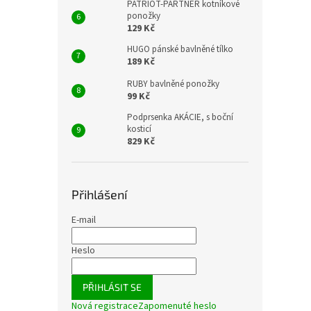
PATRIOT-PARTNER kotníkové
ponožky
129 Kč
HUGO pánské bavlněné tílko
189 Kč
RUBY bavlněné ponožky
99 Kč
Podprsenka AKÁCIE, s boční
kosticí
829 Kč
Přihlášení
E-mail
Heslo
PŘIHLÁSIT SE
Nová registrace
Zapomenuté heslo