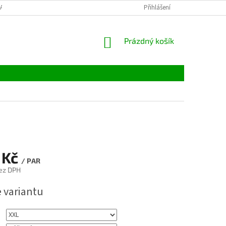
LATBY
TABULKY VELIKOSTÍ
MATERIÁLY
Přihlášení
VELKOOBCHOD
NÁKUPNÍ
Prázdný košík
KOŠÍK
 Kč
/ PAR
ez DPH
e variantu