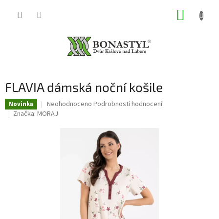
Přejít
NÁKUP
na
obsah
KOŠÍK
FLAVIA dámská noční košile
Průměrné
Neohodnoceno
Podrobnosti hodnocení
Novinka
hodnocení
Značka:
MORAJ
produktu
je
0,0
z
5
hvězdiček.