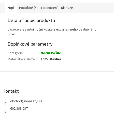
Popis
Podobné (5)
Hodnocení
Diskuze
Detailní popis produktu
Vysoce elegantní noční košile z extra jemného bavlněného
úpletu.
Doplňkové parametry
Kategorie
:
Noční košile
Materiálové složení
:
100% Bavlna
Z
á
p
a
Kontakt
t
obchod
@
bonastyl.cz
í
602 393 097