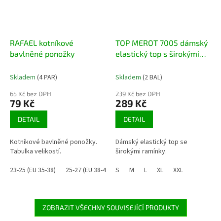
RAFAEL kotníkové
TOP MEROT 7005 dámský
bavlněné ponožky
elastický top s širokými
ramínky
Skladem
(4 PAR)
Skladem
(2 BAL)
65 Kč bez DPH
239 Kč bez DPH
79 Kč
289 Kč
DETAIL
DETAIL
Kotníkové bavlněné ponožky.
Dámský elastický top se
Tabulka velikostí.
širokými ramínky.
23-25 (EU 35-38)
25-27 (EU 38-41)
S
26-28 (EU 39-42)
M
L
XL
XXL
29-31 (EU 43-47
ZOBRAZIT VŠECHNY SOUVISEJÍCÍ PRODUKTY