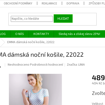
OBCHODNÍ PODMÍNKY
REKLAMACE
DOPRAVA
ZPŮSOBY P
HLEDAT
LOG
O NÁS
KONTAKTY
Sleduj nás a získej slevu 25%!
EMMA dámská noční košile, 22022
A dámská noční košile, 22022
Průměrné
Neohodnoceno
Podrobnosti hodnocení
Značka:
LINIA
hodnocení
produktu
489
je
0,0
404 Kč 
z
Měrná
5
Zvolt
cena:
hvězdiček.
Velikost