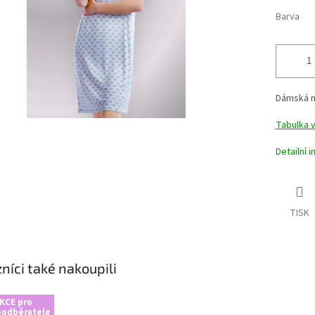
Barva
Dámská no
Tabulka v
Detailní 
TISK
níci také nakoupili
KCE pro
oodběratele