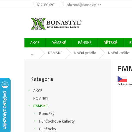
Přejít
602 393 097
obchod@bonastyl.cz
na
obsah
AKCE
DÁMSKÉ
PÁNSKÉ
DĚTSKÉ
B
Domů
DÁMSKÉ
Noční prádlo
Noční košile
P
EMM
o
Přeskočit
s
Kategorie
kategorie
t
r
AKCE
a
NOVINKY
n
DÁMSKÉ
n
í
Ponožky
p
Punčochové kalhoty
a
Punčochy