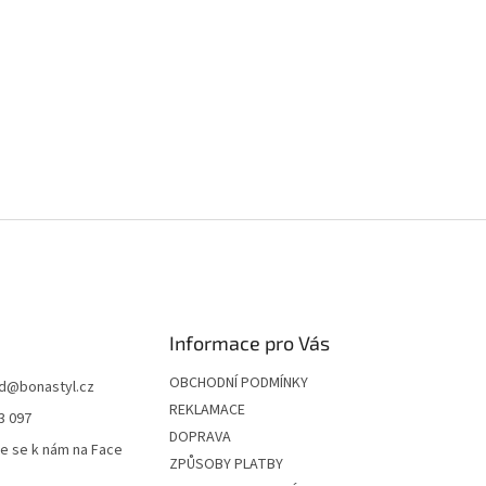
Informace pro Vás
OBCHODNÍ PODMÍNKY
d
@
bonastyl.cz
REKLAMACE
3 097
DOPRAVA
te se k nám na Face
ZPŮSOBY PLATBY