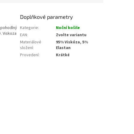
Doplňkové parametry
 a pohodlný
Kategorie
:
Noční košile
y. Viskoza
EAN
:
Zvolte variantu
Materiálové
95% Viskóza, 5%
složení
:
Elastan
Provedení
:
Krátké