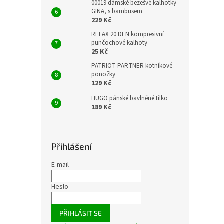
00019 dámské bezešvé kalhotky
GINA, s bambusem
229 Kč
RELAX 20 DEN kompresivní
punčochové kalhoty
25 Kč
PATRIOT-PARTNER kotníkové
ponožky
129 Kč
HUGO pánské bavlněné tílko
189 Kč
Přihlášení
E-mail
Heslo
PŘIHLÁSIT SE