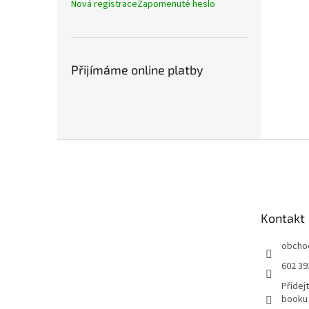
Nová registrace
Zapomenuté heslo
Přijímáme online platby
Z
á
p
a
t
Kontakt
í
obcho
602 39
Přidej
booku