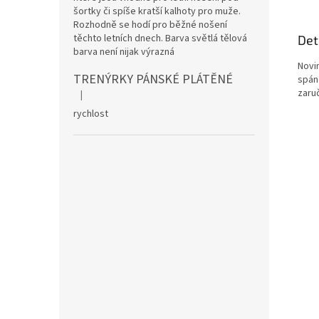
šortky či spíše kratší kalhoty pro muže.
Rozhodně se hodí pro běžné nošení
těchto letních dnech. Barva světlá tělová
Det
barva není nijak výrazná
Novin
TRENÝRKY PÁNSKÉ PLÁTĚNÉ
spán
zaruč
|
Hodnocení produktu je 5 z 5 hvězdiček.
rychlost