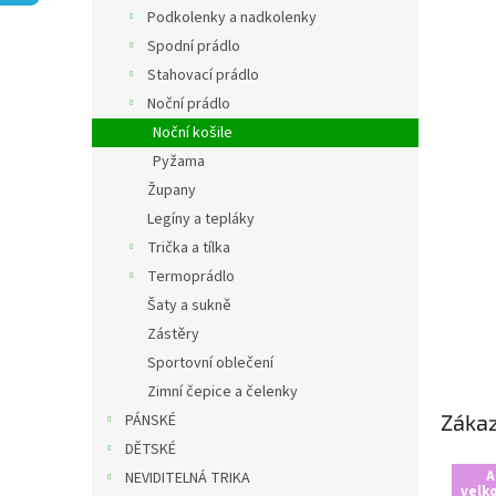
n
Podkolenky a nadkolenky
e
Spodní prádlo
l
Stahovací prádlo
Noční prádlo
Noční košile
Pyžama
Župany
Legíny a tepláky
Trička a tílka
Termoprádlo
Šaty a sukně
Zástěry
Sportovní oblečení
Zimní čepice a čelenky
Zákaz
PÁNSKÉ
DĚTSKÉ
A
NEVIDITELNÁ TRIKA
velk