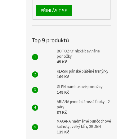
PŘIHLÁSIT SE
Top 9 produktů
BOTOŽKY nízké bavlněné
ponožky
45 Kč
KLASIK pánské plátěné trenýrky
169 Kč
GLEN bambusové ponožky
149 Kč
ARIANA jemné dámské ťapky - 2
páry
37 Kč
MAXANA nadměrné punčochové
kalhoty, velký klín, 20 DEN
129 Kč