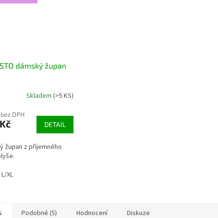
ISTO dámský župan
Skladem
(>5 KS)
 bez DPH
 Kč
DETAIL
ý župan z příjemného
lyše.
L/XL
s
Podobné (5)
Hodnocení
Diskuze