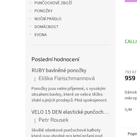
PUNČOCHOVÉ ZBOŽÍ
PONOŽKY
NOČNÍ PRÁDLO
DOMÁCNOST
EVONA
CALL
Poslední hodnocení
RUBY bavlněné ponožky
793 Kč
959
Eliška Fleischmannová
|
Hodnocení produktu je 5 z 5 hvězdiček.
Ponožky jsou velmi příjemné, s vysokým
Dámsk
obsahem bavlny, které se velice těžko
mikrop
shání u jiných prodejců. Plná spokojenost.
S/M
VELO 15 DEN elastické punčochové kalhoty
Petr Rousek
|
Hodnocení produktu je 5 z 5 hvězdiček.
Skvělé silonkové punčochové kalhoty
Popi
které jsou vhodné pro letní nošení pod