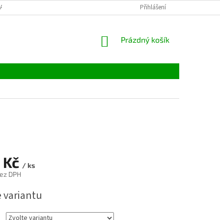
LATBY
TABULKY VELIKOSTÍ
MATERIÁLY
Přihlášení
VELKOOBCHOD
NÁKUPNÍ
Prázdný košík
KOŠÍK
 Kč
/ ks
bez DPH
e variantu