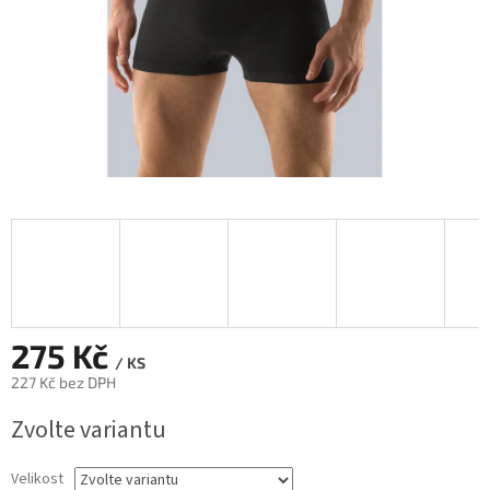
275 Kč
/ KS
227 Kč bez DPH
Měrná
Zvolte variantu
cena:
Velikost