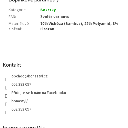
Kategorie
:
Boxerky
EAN
:
Zvolte variantu
Materiálové
70% Viskóza (Bambus), 22% Polyamid, 8%
složení
:
Elastan
Z
á
p
a
Kontakt
t
obchod
@
bonastyl.cz
í
602 393 097
Přidejte se k nám na Facebooku
bonastyl/
602 393 097
Informace pro Vás