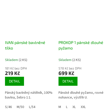
IVAN pánské bavlněné
PROKOP 1 pánské dlouhé
tílko
pyžamo
Skladem
(2 KS)
Skladem
(2 KS)
181 Kč bez DPH
578 Kč bez DPH
219 Kč
699 Kč
DETAIL
DETAIL
Pánský bavlněný nátělník, 100%
Pánské dlouhé pyžamo, rovné
bavlna, žebro 1:1.
nohavice, výstřih U.
S/46
M/50
L/54
M
L
XL
XXL