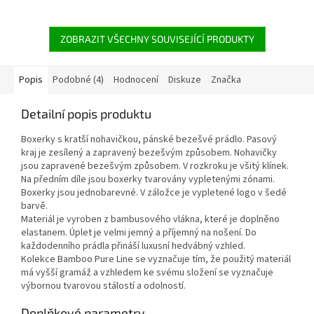
ZOBRAZIT VŠECHNY SOUVISEJÍCÍ PRODUKTY
Popis
Podobné (4)
Hodnocení
Diskuze
Značka
Detailní popis produktu
Boxerky s kratší nohavičkou, pánské bezešvé prádlo. Pasový
kraj je zesílený a zapravený bezešvým způsobem. Nohavičky
jsou zapravené bezešvým způsobem. V rozkroku je všitý klínek.
Na předním díle jsou boxerky tvarovány vypletenými zónami.
Boxerky jsou jednobarevné. V záložce je vypletené logo v šedé
barvě.
Materiál je vyroben z bambusového vlákna, které je doplněno
elastanem. Úplet je velmi jemný a příjemný na nošení. Do
každodenního prádla přináší luxusní hedvábný vzhled.
Kolekce Bamboo Pure Line se vyznačuje tím, že použitý materiál
má vyšší gramáž a vzhledem ke svému složení se vyznačuje
výbornou tvarovou stálostí a odolností.
Doplňkové parametry