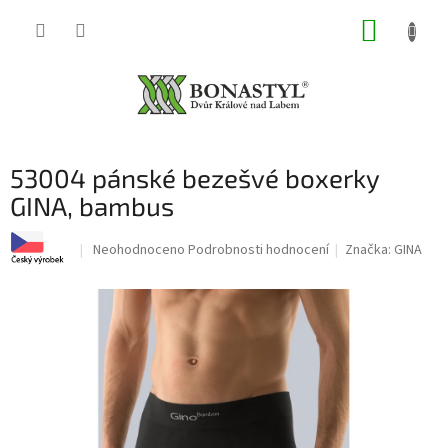
Přejít
NÁKUP
na
obsah
KOŠÍK
53004 pánské bezešvé boxerky
GINA, bambus
Průměrné
Neohodnoceno
Podrobnosti hodnocení
Značka:
GINA
hodnocení
produktu
je
0,0
z
5
hvězdiček.